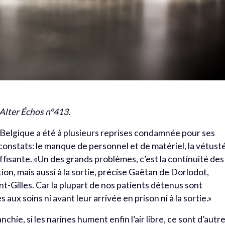
 Alter Échos n°413.
 Belgique a été à plusieurs reprises condamnée pour ses
constats: le manque de personnel et de matériel, la vétust
uffisante. «Un des grands problèmes, c’est la continuité des
tion, mais aussi à la sortie, précise Gaëtan de Dorlodot,
nt-Gilles. Car la plupart de nos patients détenus sont
aux soins ni avant leur arrivée en prison ni à la sortie.»
anchie, si les narines hument enfin l’air libre, ce sont d’autr