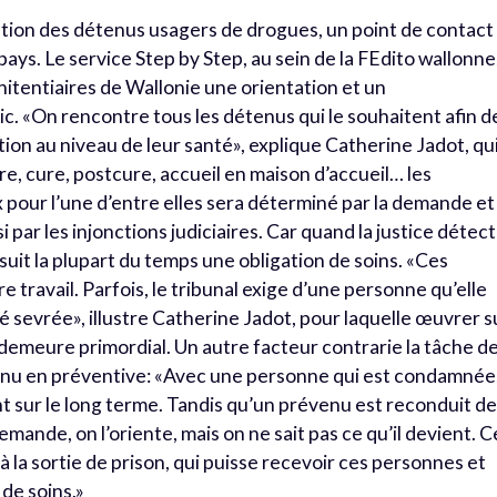
ation des détenus usagers de drogues, un point de contact
ays. Le service Step by Step, au sein de la FEdito wallonne
itentiaires de Wallonie une orientation et un
. «On rencontre tous les détenus qui le souhaitent afin d
tion au niveau de leur santé», explique Catherine Jadot, qu
re, cure, postcure, accueil en maison d’accueil… les
ix pour l’une d’entre elles sera déterminé par la demande et
i par les injonctions judiciaires. Car quand la justice détec
it la plupart du temps une obligation de soins. «Ces
 travail. Parfois, le tribunal exige d’une personne qu’elle
té sevrée», illustre Catherine Jadot, pour laquelle œuvrer s
 demeure primordial. Un autre facteur contrarie la tâche d
tenu en préventive: «Avec une personne qui est condamnée
sur le long terme. Tandis qu’un prévenu est reconduit d
emande, on l’oriente, mais on ne sait pas ce qu’il devient. C
, à la sortie de prison, qui puisse recevoir ces personnes et
 de soins.»