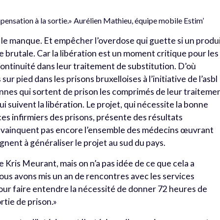
pensation à la sortie.» Aurélien Mathieu, équipe mobile Estim’
er le manque. Et empêcher l’overdose qui guette si un produ
rutale. Car la libération est un moment critique pour les
 continuité dans leur traitement de substitution. D’où
 sur pied dans les prisons bruxelloises à l’initiative de l’asbl
rsonnes qui sortent de prison les comprimés de leur traiteme
i suivent la libération. Le projet, qui nécessite la bonne
ces infirmiers des prisons, présente des résultats
nvainquent pas encore l’ensemble des médecins œuvrant
gnent à généraliser le projet au sud du pays.
que Kris Meurant, mais on n’a pas idée de ce que cela a
ous avons mis un an de rencontres avec les services
pour faire entendre la nécessité de donner 72 heures de
rtie de prison.»