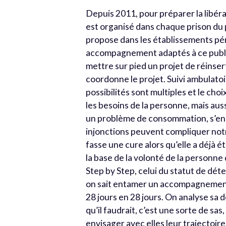
Depuis 2011, pour préparer la libér
est organisé dans chaque prison du p
propose dans les établissements pén
accompagnement adaptés à ce public
mettre sur pied un projet de réinser
coordonne le projet. Suivi ambulatoi
possibilités sont multiples et le cho
les besoins de la personne, mais auss
un problème de consommation, s’ensu
injonctions peuvent compliquer notre
fasse une cure alors qu’elle a déjà é
la base de la volonté de la personne
Step by Step, celui du statut de dé
on sait entamer un accompagnement 
28 jours en 28 jours. On analyse sa d
qu’il faudrait, c’est une sorte de sas
envisager avec elles leur trajectoire