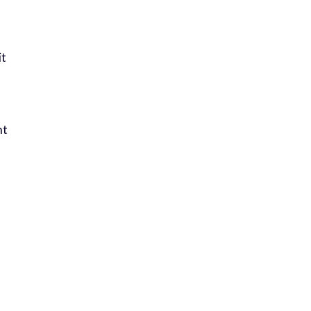
it
nt