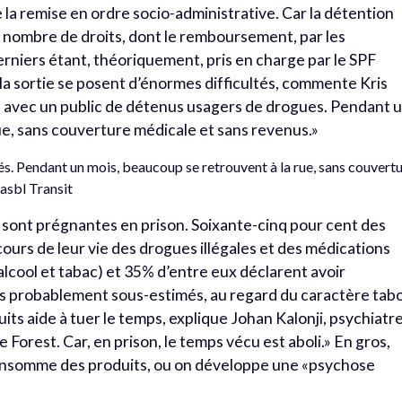
 de la remise en ordre socio-administrative. Car la détention
n nombre de droits, dont le remboursement, par les
erniers étant, théoriquement, pris en charge par le SPF
 la sortie se posent d’énormes difficultés, commente Kris
sit avec un public de détenus usagers de drogues. Pendant 
ue, sans couverture médicale et sans revenus.»
tés. Pendant un mois, beaucoup se retrouvent à la rue, sans couvert
 asbl Transit
ont prégnantes en prison. Soixante-cinq pour cent des
urs de leur vie des drogues illégales et des médications
lcool et tabac) et 35% d’entre eux déclarent avoir
s probablement sous-estimés, au regard du caractère tab
ts aide à tuer le temps, explique Johan Kalonji, psychiatre
e Forest. Car, en prison, le temps vécu est aboli.» En gros,
consomme des produits, ou on développe une «psychose