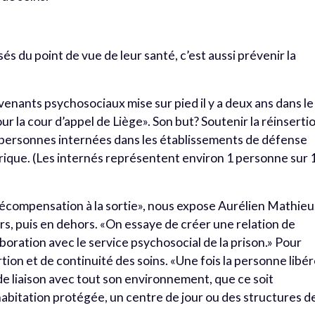
sés du point de vue de leur santé, c’est aussi prévenir la
venants psychosociaux mise sur pied il y a deux ans dans le
ur la cour d’appel de Liège». Son but? Soutenir la réinserti
 personnes internées dans les établissements de défense
rique. (Les internés représentent environ 1 personne sur 
 décompensation à la sortie», nous expose Aurélien Mathieu
urs, puis en dehors. «On essaye de créer une relation de
boration avec le service psychosocial de la prison.» Pour
tion et de continuité des soins. «Une fois la personne libé
 de liaison avec tout son environnement, que ce soit
ne habitation protégée, un centre de jour ou des structures d