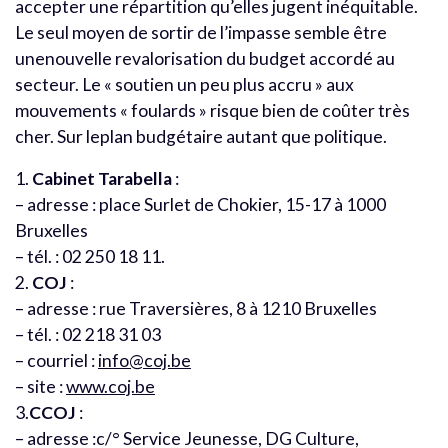
accepter une répartition qu’elles jugent inéquitable.
Le seul moyen de sortir de l’impasse semble être
unenouvelle revalorisation du budget accordé au
secteur. Le « soutien un peu plus accru » aux
mouvements « foulards » risque bien de coûter très
cher. Sur leplan budgétaire autant que politique.
1.
Cabinet Tarabella
:
– adresse : place Surlet de Chokier, 15-17 à 1000
Bruxelles
– tél. : 02 250 18 11.
2.
COJ
:
– adresse : rue Traversières, 8 à 1210 Bruxelles
– tél. : 02 218 31 03
– courriel :
info@coj.be
– site :
www.coj.be
3.
CCOJ
:
– adresse :c/° Service Jeunesse, DG Culture,