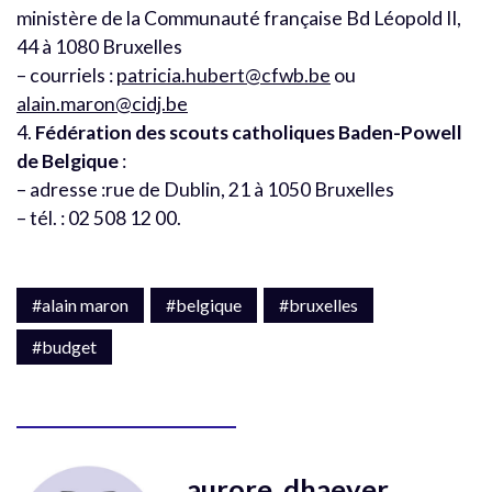
ministère de la Communauté française Bd Léopold II,
44 à 1080 Bruxelles
– courriels :
patricia.hubert@cfwb.be
ou
alain.maron@cidj.be
4.
Fédération des scouts catholiques Baden-Powell
de Belgique
:
– adresse :rue de Dublin, 21 à 1050 Bruxelles
– tél. : 02 508 12 00.
#alain maron
#belgique
#bruxelles
#budget
aurore_dhaeyer