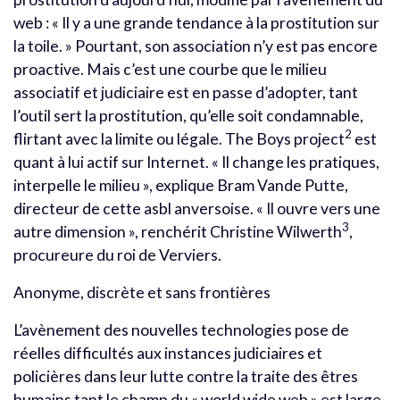
web : « Il y a une grande tendance à la prostitution sur
la toile. » Pourtant, son association n’y est pas encore
proactive. Mais c’est une courbe que le milieu
associatif et judiciaire est en passe d’adopter, tant
l’outil sert la prostitution, qu’elle soit condamnable,
2
flirtant avec la limite ou légale. The Boys project
est
quant à lui actif sur Internet. « Il change les pratiques,
interpelle le milieu », explique Bram Vande Putte,
directeur de cette asbl anversoise. « Il ouvre vers une
3
autre dimension », renchérit Christine Wilwerth
,
procureure du roi de Verviers.
Anonyme, discrète et sans frontières
L’avènement des nouvelles technologies pose de
réelles difficultés aux instances judiciaires et
policières dans leur lutte contre la traite des êtres
humains tant le champ du « world wide web » est large.