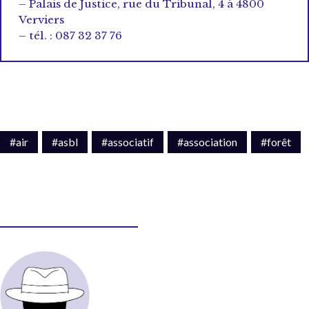
– Palais de Justice, rue du Tribunal, 4 à 4800
Verviers
– tél. : 087 32 37 76
#air
#asbl
#associatif
#association
#forêt