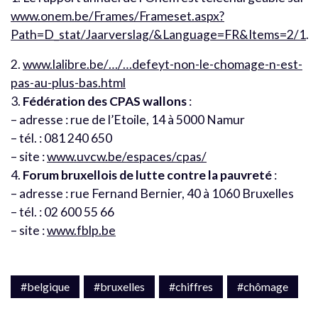
www.onem.be/Frames/Frameset.aspx?
Path=D_stat/Jaarverslag/&Language=FR&Items=2/1
.
2.
www.lalibre.be/…/…defeyt-non-le-chomage-n-est-
pas-au-plus-bas.html
3.
Fédération des CPAS wallons
:
– adresse : rue de l’Etoile, 14 à 5000 Namur
– tél. : 081 240 650
– site :
www.uvcw.be/espaces/cpas/
4.
Forum bruxellois de lutte contre la pauvreté
:
– adresse : rue Fernand Bernier, 40 à 1060 Bruxelles
– tél. : 02 600 55 66
– site :
www.fblp.be
#belgique
#bruxelles
#chiffres
#chômage