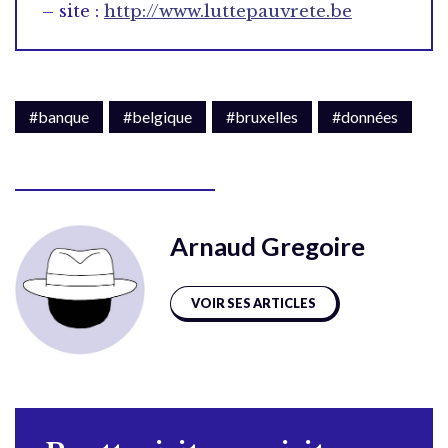
– site :
http://www.luttepauvrete.be
#banque
#belgique
#bruxelles
#données
Arnaud Gregoire
VOIR SES ARTICLES