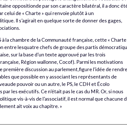
taine oppositionde par son caractère bilatéral, il a donc ét
 celui de « Charte » qui renvoie plutôt à un
ique. Il s’agirait en quelque sorte de donner des gages,
ociations.
 à la chambre de la Communauté française, cette « Charte
tion entre lesquatre chefs de groupe des partis démocratiq
se, sur la base d’un texte approuvé par les trois
nçaise, Région wallonne, Cocof). Parmi les motivations
 première discussion au parlement,figure l’idée de rendr
ables que possible en y associant les représentants de
iveaude pouvoir ou un autre, le PS, le CDH et Écolo
ar les exécutifs. Ce n’était pas le cas du MR. Or, si nous
ique vis-à-vis de l’associatif, il est normal que chacune 
ment ait voix au chapitre. »