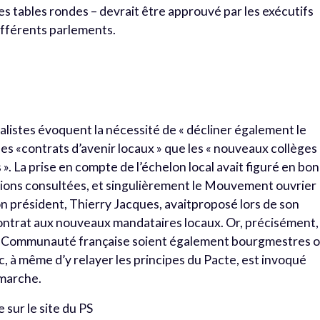
s tables rondes – devrait être approuvé par les exécutifs
 différents parlements.
alistes évoquent la nécessité de « décliner également le
 des «contrats d’avenir locaux » que les « nouveaux collèges
 ». La prise en compte de l’échelon local avait figuré en bo
tions consultées, et singulièrement le Mouvement ouvrier
on président, Thierry Jacques, avaitproposé lors de son
contrat aux nouveaux mandataires locaux. Or, précisément, 
laCommunauté française soient également bourgmestres 
 à même d’y relayer les principes du Pacte, est invoqué
émarche.
 sur le site du PS