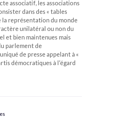
te associatif, les associations
onsister dans des « tables
ue la représentation du monde
aractère unilatéral ou non du
bel et bien maintenues mais
 du parlement de
iqué de presse appelant à «
artis démocratiques à l’égard
les