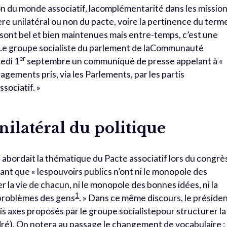
ion du monde associatif, lacomplémentarité dans les missio
ctère unilatéral ou non du pacte, voire la pertinence du term
sont bel et bien maintenues mais entre-temps, c’est une
 Le groupe socialiste du parlement de laCommunauté
er
redi 1
septembre un communiqué de presse appelant à «
gements pris, via les Parlements, par les partis
sociatif. »
ilatéral du politique
ui abordait la thématique du Pacte associatif lors du congrè
sant que « lespouvoirs publics n’ont ni le monopole des
r la vie de chacun, ni le monopole des bonnes idées, ni la
1
 problèmes des gens
. » Dans ce même discours, le préside
is axes proposés par le groupe socialistepour structurer la
ré). On notera au passage le changement de vocabulaire : 