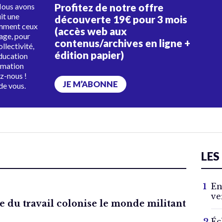
Profitez de notre offre
Nous avons
uit une
découverte 19€ pour 3 mois
amment ceux
(accès web aux
tage, pour
contenus/archives en ligne +
ollectivité,
édition papier)
éducation
rmation
ez-nous !
JE M’ABONNE
de vous.
LES
En
ve
du travail colonise le monde militant
Éc