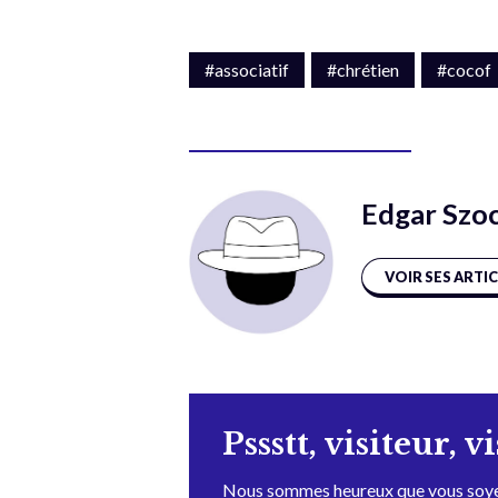
#associatif
#chrétien
#cocof
Edgar Szo
VOIR SES ARTI
Pssstt, visiteur, v
Nous sommes heureux que vous soye