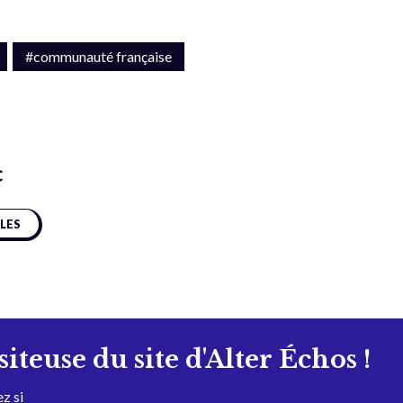
#communauté française
c
CLES
isiteuse du site d'Alter Échos !
z si