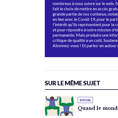
nombreux à nous suivre sur le web. 
fait le choix de mettre en accès grat
grande partie de nos contenus, not
en lien avec le Covid-19, pour le par
l'intérêt qu'ils représentent pour la c
et pour répondre à notre mission d'
permanente. Mais produire une info
critique de qualité a un coût. Souten
Abonnez-vous ! Et parlez-en autour 
SUR LE MÊME SUJET
SOCIAL
Quand le monde 