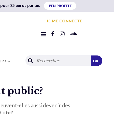
 pour 85 euros par an.
J'EN PROFITE
JE ME CONNECTE
ques
OK
t public?
euvent-elles aussi devenir des
duite?