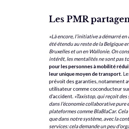
Les PMR partagen
«Là encore, l’initiative a démarré e
été étendu au reste de la Belgique e
Bruxelles et un en Wallonie. On con
intérêt, les mentalités ne sont pas t
pour les personnes à mobilité rédui
leur unique moyen de transport
. L
prévoit des garanties, notamment av
utilisateur comme coconducteur sur 
d’accident.
«Taxistop, qui reçoit de
dans l’économie collaborative pure 
plateformes comme BlaBlaCar. Cela si
que dans notre système, avec la con
services: cela demande un peu d’org