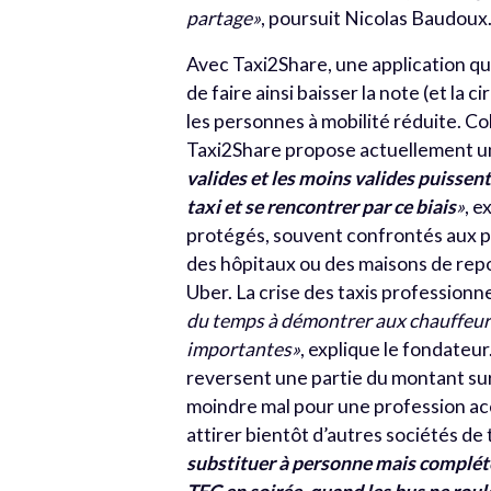
partage»
, poursuit Nicolas Baudoux
Avec Taxi2Share, une application qui
de faire ainsi baisser la note (et la 
les personnes à mobilité réduite. Col
Taxi2Share propose actuellement une
valides et les moins valides puissen
taxi et se rencontrer par ce biais
»
, e
protégés, souvent confrontés aux pr
des hôpitaux ou des maisons de repos
Uber. La crise des taxis profession
du temps à démontrer aux chauffeurs 
importantes»
, explique le fondate
reversent une partie du montant sur
moindre mal pour une profession acc
attirer bientôt d’autres sociétés de
substituer à personne mais compléter