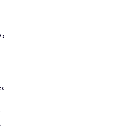
 a
as
s
e