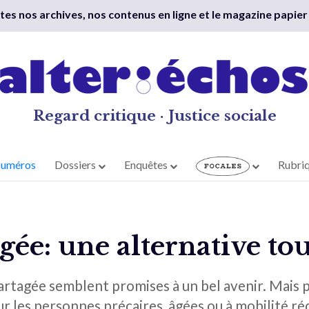
outes nos archives, nos contenus en ligne et le magazine papier
Regard critique · Justice sociale
numéros
Dossiers
Enquêtes
Rubri
gée: une alternative tou
artagée semblent promises à un bel avenir. Mais p
ur les personnes précaires, âgées ou à mobilité ré