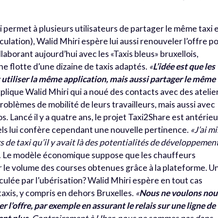
.
 permet à plusieurs utilisateurs de partager le même taxi 
circulation), Walid Mhiri espère lui aussi renouveler l’offre p
laborant aujourd’hui avec les «Taxis bleus» bruxellois,
 flotte d’une dizaine de taxis adaptés.
«
L’idée est que les
t utiliser la même application, mais aussi partager le même
xplique Walid Mhiri qui a noué des contacts avec des atelie
oblèmes de mobilité de leurs travailleurs, mais aussi avec
. Lancé il y a quatre ans, le projet Taxi2Share est antérieu
nels lui confère cependant une nouvelle pertinence.
«J’ai mi
de taxi qu’il y avait là des potentialités de développemen
ur. Le modèle économique suppose que les chauffeurs
 le volume des courses obtenues grâce à la plateforme. U
ulée par l’ubérisation? Walid Mhiri espère en tout cas
 taxis, y compris en dehors Bruxelles.
«
Nous ne voulons nou
 l’offre, par exemple en assurant le relais sur une ligne de