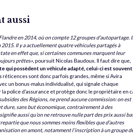
t aussi
n Flandre en 2014, où on compte 12 groupes d’autopartage. Il
n 2015. Il y a actuellement quatre véhicules partagés à
state en effet que, si certaines communes marquent leur
oujours prêtes»
, poursuit Nicolas Baudoux. Il faut dire que,
te qui possèdent un véhicule adapté, celui-ci est souvent
es réticences sont donc parfois grandes, même si Avira
ec un bonus-malus individualisé, qui signale chaque
la police d’assurance et protège donc le propriétaire en c
s subsides des Régions, ne prend aucune commission: on est
et dure, sans but économique, contrairement à des
gnifie aussi qu’on ne retrouve nulle part des prix aussi ba
trepartie que nou
s sommes moins flexibles que d’autres
anisation en amont, notamment l’inscription à un groupe d