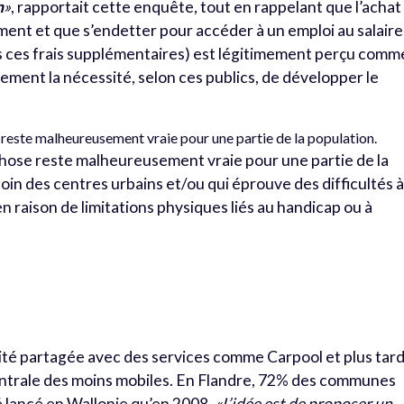
n
»
, rapportait cette enquête, tout en rappelant que l’achat
ent et que s’endetter pour accéder à un emploi au salaire
s ces frais supplémentaires) est légitimement perçu comm
ement la nécessité, selon ces publics, de développer le
e reste malheureusement vraie pour une partie de la population.
 chose reste malheureusement vraie pour une partie de la
loin des centres urbains et/ou qui éprouve des difficultés 
 raison de limitations physiques liés au handicap ou à
ilité partagée avec des services comme Carpool et plus tar
ntrale des moins mobiles. En Flandre, 72% des communes
é lancé en Wallonie qu’en 2008.
«L’idée est de proposer un