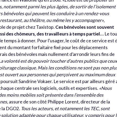
, notamment parmi les plus âgées, de sortir de l’isolement
urs bénévoles qui peuvent les conduire à un rendez-vous
u restaurant, au théâtre, ou même les y accompagner»
,
le de projet chez Taxistop.
Ces bénévoles sont souvent
i des chômeurs, des travailleurs à temps partiel…
Le tou
de temps à donner. Pour l’usager, le coût de ce service est 
alent du montant forfaitaire fixé pour les déplacements
frais des bénévoles mais nullement d’arrondir leurs fins de
La volonté est de pouvoir toucher d’autres publics que ceu
oiturage classique. Mais les conditions ne sont pas non plu
e est ouvert aux personnes qui perçoivent au maximum deux
, poursuit Sandrine Vokaer. Le service est par ailleurs géré 
chaque centrale ses logiciels, outils et expertises.
«Nous
 des moins mobiles soit présente dans l’ensemble des
unes
, assure de son côté Philippe Lorent, directeur de la
de la DGO2.
Tous les acteurs, et notamment les TEC, sont
e solution adaptée pour chaque utilisateur, y compris pour 