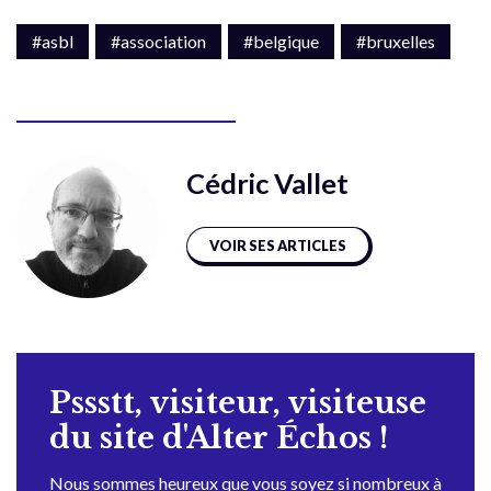
#asbl
#association
#belgique
#bruxelles
Cédric Vallet
VOIR SES ARTICLES
Pssstt, visiteur, visiteuse
du site d'Alter Échos !
Nous sommes heureux que vous soyez si nombreux à