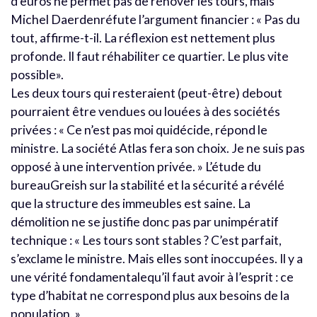
d’euros ne permet pas de rénover les tours, mais
Michel Daerdenréfute l’argument financier : « Pas du
tout, affirme-t-il. La réflexion est nettement plus
profonde. Il faut réhabiliter ce quartier. Le plus vite
possible».
Les deux tours qui resteraient (peut-être) debout
pourraient être vendues ou louées à des sociétés
privées : « Ce n’est pas moi quidécide, répond le
ministre. La société Atlas fera son choix. Je ne suis pas
opposé à une intervention privée. » L’étude du
bureauGreish sur la stabilité et la sécurité a révélé
que la structure des immeubles est saine. La
démolition ne se justifie donc pas par unimpératif
technique : « Les tours sont stables ? C’est parfait,
s’exclame le ministre. Mais elles sont inoccupées. Il y a
une vérité fondamentalequ’il faut avoir à l’esprit : ce
type d’habitat ne correspond plus aux besoins de la
population. »