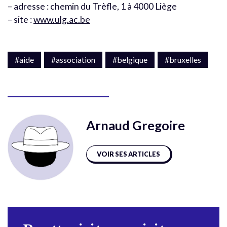
– adresse : chemin du Trèfle, 1 à 4000 Liège
– site :
www.ulg.ac.be
#aide
#association
#belgique
#bruxelles
Arnaud Gregoire
VOIR SES ARTICLES