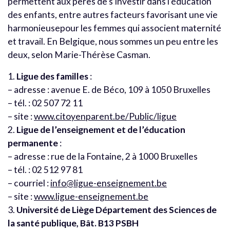
permettent aux pères de s’investir dans l’éducation
des enfants, entre autres facteurs favorisant une vie
harmonieusepour les femmes qui associent maternité
et travail. En Belgique, nous sommes un peu entre les
deux, selon Marie-Thérèse Casman.
1.
Ligue des familles
:
– adresse : avenue E. de Béco, 109 à 1050 Bruxelles
– tél. : 02 507 72 11
– site :
www.citoyenparent.be/Public/ligue
2.
Ligue de l’enseignement et de l’éducation
permanente
:
– adresse : rue de la Fontaine, 2 à 1000 Bruxelles
– tél. : 02 512 97 81
– courriel :
info@ligue-enseignement.be
– site :
www.ligue-enseignement.be
3.
Université de Liège Département des Sciences de
la santé publique, Bât. B13 PSBH