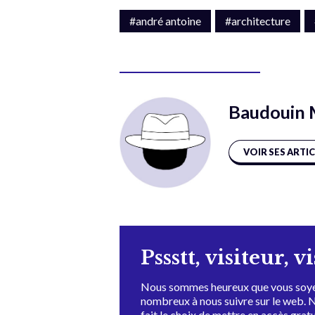
#andré antoine
#architecture
Baudouin 
VOIR SES ARTI
Pssstt, visiteur, v
Nous sommes heureux que vous soye
nombreux à nous suivre sur le web. 
fait le choix de mettre en accès grat