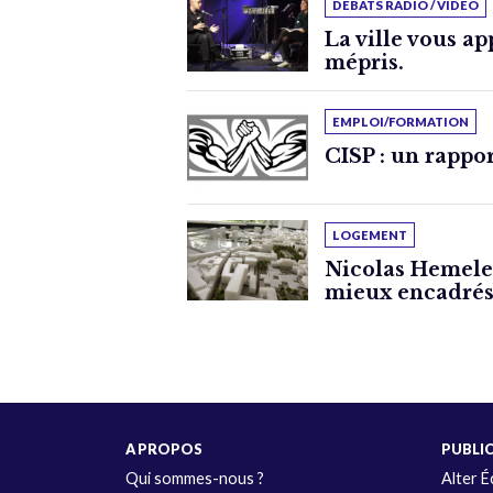
DÉBATS RADIO / VIDÉO
La ville vous ap
mépris.
EMPLOI/FORMATION
CISP : un rappo
LOGEMENT
Nicolas Hemelee
mieux encadrés
A PROPOS
PUBLI
Qui sommes-nous ?
Alter 