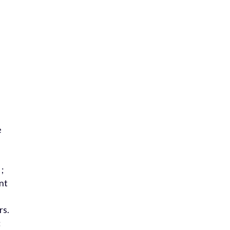
e
e
;
nt
rs.
: