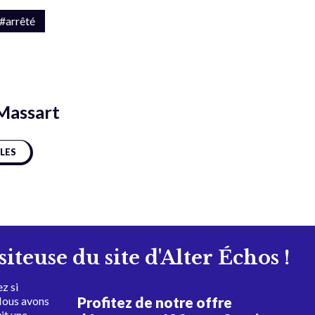
#arrêté
Massart
CLES
isiteuse du site d'Alter Échos !
z si
Profitez de notre offre
Nous avons
uit une