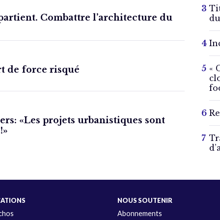
Ti
partient. Combattre l’architecture du
du
In
« 
rt de force risqué
cl
fo
Re
rs: «Les projets urbanistiques sont
!»
Tr
d’
CATIONS
NOUS SOUTENIR
Échos
Abonnements