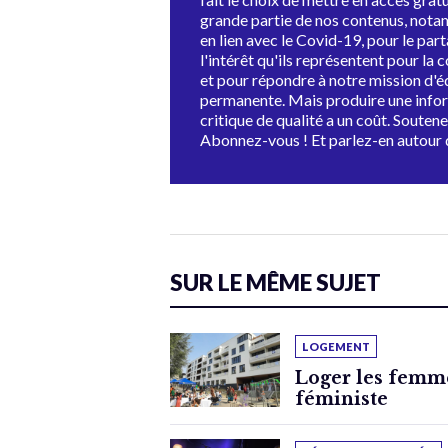
grande partie de nos contenus, not
en lien avec le Covid-19, pour le par
l'intérêt qu'ils représentent pour la c
et pour répondre à notre mission d'
permanente. Mais produire une info
critique de qualité a un coût. Souten
Abonnez-vous ! Et parlez-en autour 
SUR LE MÊME SUJET
LOGEMENT
Loger les femme
féministe