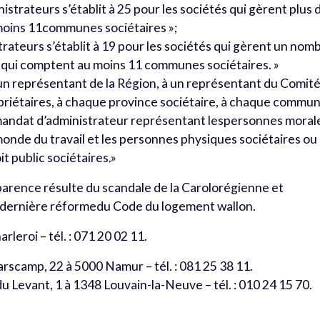
istrateurs s’établit à 25 pour les sociétés qui gèrent plus 
moins 11communes sociétaires »;
rateurs s’établit à 19 pour les sociétés qui gèrent un nom
t qui comptent au moins 11 communes sociétaires. »
un représentant de la Région, à un représentant du Comit
opriétaires, à chaque province sociétaire, à chaque commu
un mandat d’administrateur représentant lespersonnes moral
 monde du travail et les personnes physiques sociétaires ou
t public sociétaires.»
parence résulte du scandale de la Carolorégienne et
la dernière réformedu Code du logement wallon.
arleroi – tél. : 071 20 02 11.
arscamp, 22 à 5000 Namur – tél. : 081 25 38 11.
du Levant, 1 à 1348 Louvain-la-Neuve – tél. : 010 24 15 70.