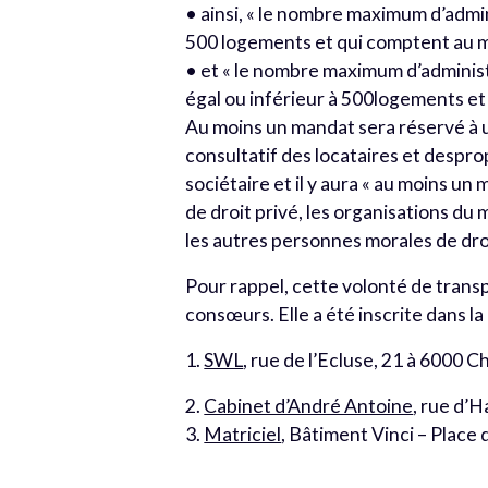
• ainsi, « le nombre maximum d’admin
500 logements et qui comptent au 
• et « le nombre maximum d’administ
égal ou inférieur à 500logements e
Au moins un mandat sera réservé à 
consultatif des locataires et despr
sociétaire et il y aura « au moins 
de droit privé, les organisations du
les autres personnes morales de droi
Pour rappel, cette volonté de trans
consœurs. Elle a été inscrite dans 
1.
SWL
, rue de l’Ecluse, 21 à 6000 Ch
2.
Cabinet d’André Antoine
, rue d’H
3.
Matriciel
, Bâtiment Vinci – Place 