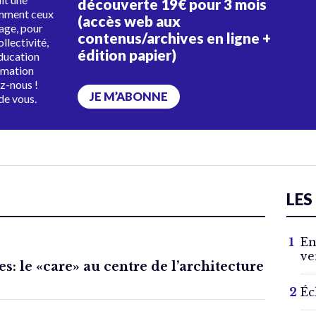
découverte 19€ pour 3 mois
amment ceux
(accès web aux
tage, pour
contenus/archives en ligne +
ollectivité,
édition papier)
éducation
rmation
ez-nous !
JE M’ABONNE
de vous.
LES
En
ve
s: le «care» au centre de l’architecture
Éc