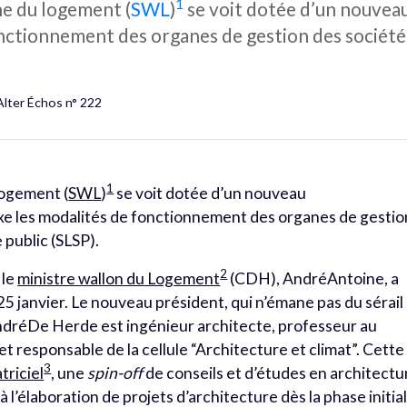
1
ne du logement (
SWL
)
se voit dotée d’un nouveau
fonctionnement des organes de gestion des sociét
Alter Échos n° 222
1
logement (
SWL
)
se voit dotée d’un nouveau
fixe les modalités de fonctionnement des organes de gestio
 public (SLSP).
2
 le
ministre wallon du Logement
(CDH), AndréAntoine, a
25 janvier. Le nouveau président, qui n’émane pas du sérail
 AndréDe Herde est ingénieur architecte, professeur au
 responsable de la cellule “Architecture et climat”. Cette
3
triciel
, une
spin-off
de conseils et d’études en architectu
l’élaboration de projets d’architecture dès la phase initia