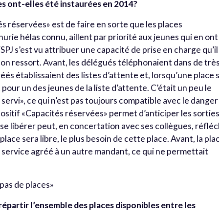
es ont-elles été instaurées en 2014?
és réservées» est de faire en sorte que les places
rie hélas connu, aillent par priorité aux jeunes qui en ont
SPJ s’est vu attribuer une capacité de prise en charge qu’il
de son ressort. Avant, les délégués téléphonaient dans de trè
és établissaient des listes d’attente et, lorsqu’une place 
t pour un des jeunes de la liste d’attente. C’était un peu le
 servi», ce qui n’est pas toujours compatible avec le danger
positif «Capacités réservées» permet d’anticiper les sorties
se libérer peut, en concertation avec ses collègues, réfléc
lace sera libre, le plus besoin de cette place. Avant, la pla
e service agréé à un autre mandant, ce qui ne permettait
pas de places»
partir l’ensemble des places disponibles entre les