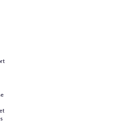
ort
se
 et
es