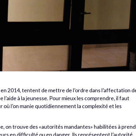
en 2014, tentent de mettre de l’ordre dans l’affectation d
e l’aide à la jeunesse. Pour mieux les comprendre, il faut
ur où l’on manie quotidiennement la complexité et les
sse, on trouve des «autorités mandantes» habilitées à pren
urs en difficulté ou en danger. Ils représentent l’autorité