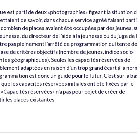
ue est parti de deux «photographies» figeant la situation 
ttaient de savoir, dans chaque service agréé faisant part
, combien de places avaient été occupées par des jeunes, s
jeunesse, du directeur de l’aide à la jeunesse ou du juge de 
tre pas pleinement l’arrêté de programmation qui tente d
 base de critères objectifs (nombre de jeunes, indice socio-
ntes géographiques). Seules les capacités réservées de
blement adaptées en raison d’un trop grand écart à la no
ammation est donc un guide pour le futur. C’est sur la ba
e les capacités réservées initiales ont été fixées par le
f «Capacités réservées» n’a pas pour objet de créer de
ir les places existantes.