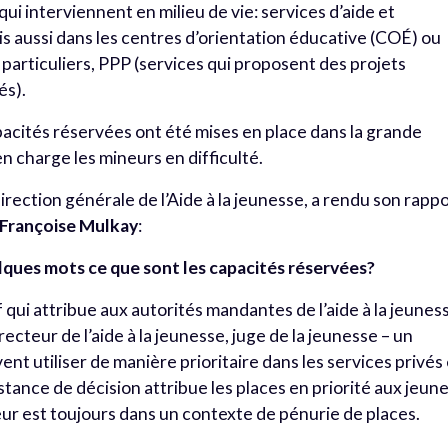
ui interviennent en milieu de vie: services d’aide et
is aussi dans les centres d’orientation éducative (COÉ) ou
particuliers, PPP (services qui proposent des projets
és).
pacités réservées ont été mises en place dans la grande
n charge les mineurs en difficulté.
direction générale de l’Aide à la jeunesse, a rendu son rapp
Françoise Mulkay
:
ques mots ce que sont les capacités réservées?
f qui attribue aux autorités mandantes de l’aide à la jeunes
directeur de l’aide à la jeunesse, juge de la jeunesse – un
nt utiliser de manière prioritaire dans les services privés
nstance de décision attribue les places en priorité aux jeun
cteur est toujours dans un contexte de pénurie de places.