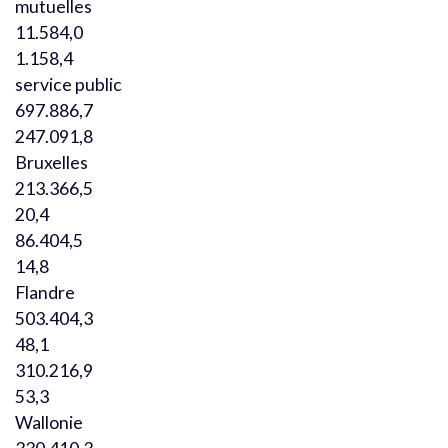
mutuelles
11.584,0
1.158,4
service public
697.886,7
247.091,8
Bruxelles
213.366,5
20,4
86.404,5
14,8
Flandre
503.404,3
48,1
310.216,9
53,3
Wallonie