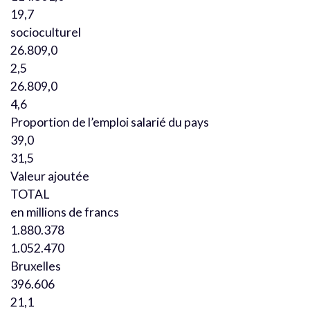
19,7
socioculturel
26.809,0
2,5
26.809,0
4,6
Proportion de l’emploi salarié du pays
39,0
31,5
Valeur ajoutée
TOTAL
en millions de francs
1.880.378
1.052.470
Bruxelles
396.606
21,1