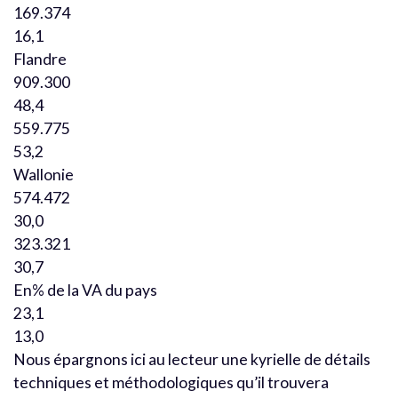
169.374
16,1
Flandre
909.300
48,4
559.775
53,2
Wallonie
574.472
30,0
323.321
30,7
En% de la VA du pays
23,1
13,0
Nous épargnons ici au lecteur une kyrielle de détails
techniques et méthodologiques qu’il trouvera