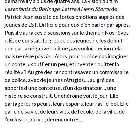
démarre il y a plus de quatre ans. La vision du film
Lesenfants du Borinage. Lettre à Henri Storck
de
Patrick Jean suscite de fortes émotions auprès des
jeunes de LST. Difficile pour eux d’en parler par après.
Puis,il y aura ces discussions sur le thème « Nos rêves
». Et ce constat : le groupe des jeunes ne les définit
que par la négative, il dit ne
pas
vouloir ceciou cela…
mais ne rêve pas
de
… Alors, pourquoi ne pas imaginer
un conte, « souffler un peu, et inventer, quitter la
réalité » ? Au gré des rencontresavec un commissaire
de police, avec de jeunes réfugiés…, au gré des
apports d’une conteuse, d’un dessinateur… une
histoire se construit. Unehéroïne voit le jour. Elle
partage leurs peurs, leurs espoirs, leur ras-le-bol. Elle
parle de sa vie, de leurs vies, de l’école, de la ville, de
l’exclusion, du vol, derencontres,…