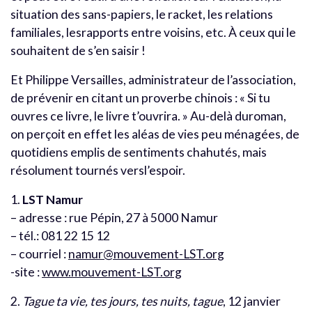
situation des sans-papiers, le racket, les relations
familiales, lesrapports entre voisins, etc. À ceux qui le
souhaitent de s’en saisir !
Et Philippe Versailles, administrateur de l’association,
de prévenir en citant un proverbe chinois : « Si tu
ouvres ce livre, le livre t’ouvrira. » Au-delà duroman,
on perçoit en effet les aléas de vies peu ménagées, de
quotidiens emplis de sentiments chahutés, mais
résolument tournés versl’espoir.
1.
LST Namur
– adresse : rue Pépin, 27 à 5000 Namur
– tél.: 081 22 15 12
– courriel :
namur@mouvement-LST.org
-site :
www.mouvement-LST.org
2.
Tague ta vie, tes jours, tes nuits, tague
, 12 janvier