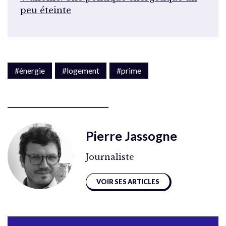
peu éteinte
#énergie
#logement
#prime
Pierre Jassogne
Journaliste
VOIR SES ARTICLES