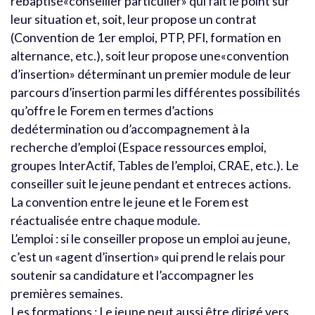
rebaptisé«conseiller particulier» qui fait le point sur
leur situation et, soit, leur propose un contrat
(Convention de 1er emploi, PTP, PFI, formation en
alternance, etc.), soit leur propose une«convention
d’insertion» déterminant un premier module de leur
parcours d’insertion parmi les différentes possibilités
qu’offre le Forem en termes d’actions
dedétermination ou d’accompagnement à la
recherche d’emploi (Espace ressources emploi,
groupes InterActif, Tables de l’emploi, CRAE, etc.). Le
conseiller suit le jeune pendant et entreces actions.
La convention entre le jeune et le Forem est
réactualisée entre chaque module.
L’emploi : si le conseiller propose un emploi au jeune,
c’est un «agent d’insertion» qui prend le relais pour
soutenir sa candidature et l’accompagner les
premières semaines.
Les formations : Le jeune peut aussi être dirigé vers