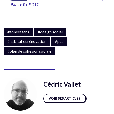
24 août 2017
#anneessens
#design social
#habitat et rénovation
#pcs
#plan de cohésion sociale
Cédric Vallet
VOIR SES ARTICLES