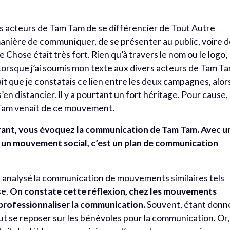
 des acteurs de Tam Tam de se différencier de Tout Autre
 manière de communiquer, de se présenter au public, voire 
 Chose était très fort. Rien qu’à travers le nom ou le logo,
Lorsque j’ai soumis mon texte aux divers acteurs de Tam Ta
it que je constatais ce lien entre les deux campagnes, alor
s’en distancier. Il y a pourtant un fort héritage. Pour cause,
 Tam venait de ce mouvement.
rant, vous évoquez la communication de Tam Tam. Avec u
r un mouvement social, c’est un plan de communication
sé analysé la communication de mouvements similaires tels
se.
On constate cette réflexion, chez les mouvements
n professionnaliser la communication.
Souvent, étant donn
rtout se reposer sur les bénévoles pour la communication. Or,