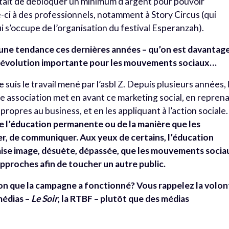
était de débloquer un minimum d’argent pour pouvoir
-ci à des professionnels, notamment à Story Circus (qui
ui s’occupe de l’organisation du festival Esperanzah).
t une tendance ces dernières années – qu’on est davantag
ne évolution importante pour les mouvements sociaux…
 suis le travail mené par l’asbl Z. Depuis plusieurs années, 
 association met en avant ce marketing social, en repren
propres au business, et en les appliquant à l’action sociale.
e l’éducation permanente ou de la manière que les
er, de communiquer. Aux yeux de certains, l’éducation
ise image, désuète, dépassée, que les mouvements socia
pproches afin de toucher un autre public.
sion que la campagne a fonctionné? Vous rappelez la volo
médias –
Le Soir
, la RTBF – plutôt que des médias