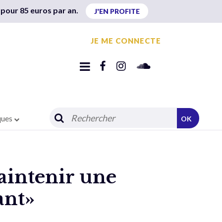
 pour 85 euros par an.
J'EN PROFITE
JE ME CONNECTE
ques
OK
aintenir une
ant»