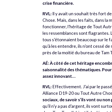
crise financière.
RVL:
Il y avait un souhait très fort
Chose. Mais, dans les faits, dans la
fonctionner, l’héritage de Tout Autre
les ressemblances sont flagrantes. 
tous s’étonnaient beaucoup sur le fa
qu’à les entendre, ils n’ont cessé de 
près de la moitié du bureau de Tam
AÉ: À côté de cet héritage encomb
saisonnalité des thématiques. Pou
assez innovant…
RVL:
Effectivement. J’ai par le pas
Alliance D19-20 ou Tout Autre Cho
sociaux, de savoir s’ils vont ou no
qu’il n’y a pas d’argent, ils vont su