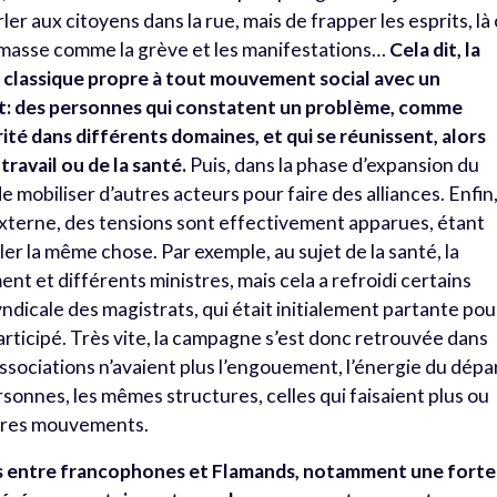
ler aux citoyens dans la rue, mais de frapper les esprits, là
de masse comme la grève et les manifestations…
Cela dit, la
 classique propre à tout mouvement social avec un
t: des personnes qui constatent un problème, comme
rité dans différents domaines, et qui se réunissent, alors
 travail ou de la santé.
Puis, dans la phase d’expansion du
mobiliser d’autres acteurs pour faire des alliances. Enfin
externe, des tensions sont effectivement apparues, étant
er la même chose. Par exemple, au sujet de la santé, la
nt et différents ministres, mais cela a refroidi certains
syndicale des magistrats, qui était initialement partante pou
articipé. Très vite, la campagne s’est donc retrouvée dans
ssociations n’avaient plus l’engouement, l’énergie du dépar
sonnes, les mêmes structures, celles qui faisaient plus ou
tres mouvements.
ns entre francophones et Flamands, notamment une forte