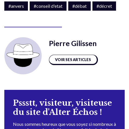
#anvers
#conseil d'etat
#débat
#décret
Pierre Gilissen
VOIR SES ARTICLES
Pssstt, visiteur, visiteuse
du site d'Alter Échos !
Nous sommes heureux que vous soyez si nombreux à