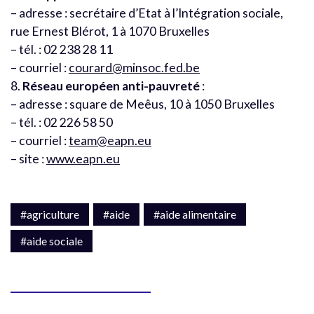
– adresse : secrétaire d’Etat à l’Intégration sociale,
rue Ernest Blérot, 1 à 1070 Bruxelles
– tél. : 02 238 28 11
– courriel :
courard@minsoc.fed.be
8.
Réseau européen anti-pauvreté
:
– adresse : square de Meêus, 10 à 1050 Bruxelles
– tél. : 02 226 58 50
– courriel :
team@eapn.eu
– site :
www.eapn.eu
#agriculture
#aide
#aide alimentaire
#aide sociale