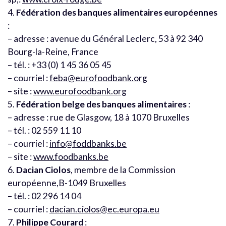
4.
Fédération des banques alimentaires européennes
:
– adresse : avenue du Général Leclerc, 53 à 92 340
Bourg-la-Reine, France
– tél. : +33 (0) 1 45 36 05 45
– courriel :
feba@eurofoodbank.org
– site :
www.eurofoodbank.org
5.
Fédération belge des banques alimentaires
:
– adresse : rue de Glasgow, 18 à 1070 Bruxelles
– tél. : 02 559 11 10
– courriel :
info@foddbanks.be
– site :
www.foodbanks.be
6.
Dacian Ciolos
, membre de la Commission
européenne,B-1049 Bruxelles
– tél. : 02 296 14 04
– courriel :
dacian.ciolos@ec.europa.eu
7.
Philippe Courard
: