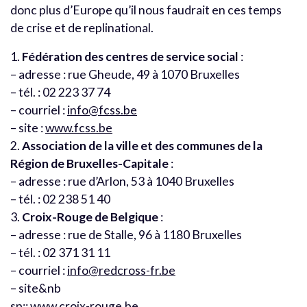
donc plus d’Europe qu’il nous faudrait en ces temps
de crise et de replinational.
1.
Fédération des centres de service social
:
– adresse : rue Gheude, 49 à 1070 Bruxelles
– tél. : 02 223 37 74
– courriel :
info@fcss.be
– site :
www.fcss.be
2.
Association de la ville et des communes de la
Région de Bruxelles-Capitale
:
– adresse : rue d’Arlon, 53 à 1040 Bruxelles
– tél. : 02 238 51 40
3.
Croix-Rouge de Belgique
:
– adresse : rue de Stalle, 96 à 1180 Bruxelles
– tél. : 02 371 31 11
– courriel :
info@redcross-fr.be
– site&nb
sp;:
www.croix-rouge.be