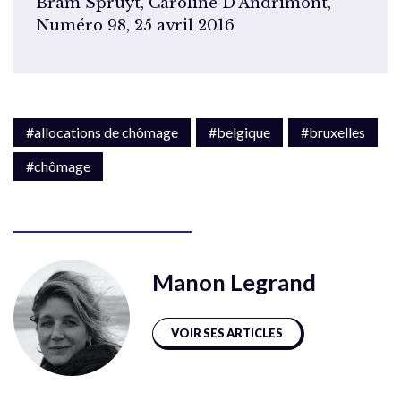
Bram Spruyt, Caroline D’Andrimont,
Numéro 98, 25 avril 2016
#allocations de chômage
#belgique
#bruxelles
#chômage
Manon Legrand
VOIR SES ARTICLES