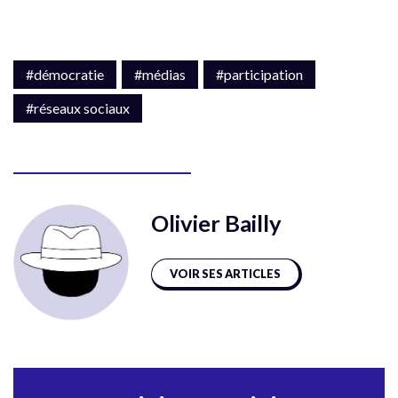
#démocratie
#médias
#participation
#réseaux sociaux
Olivier Bailly
VOIR SES ARTICLES