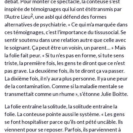
débat. Pour monter ce spectacle, la conteuse s’est
inspirée de témoignages qui lui ont ététransmis par
2
l’Autre Lieu
, une asbl qui défend des formes
alternatives de psychiatrie. « Ce qui m’a marquée dans
ces témoignages, c’est l’importance du tissusocial. Se
sentir soutenu dans une relation autre que celle avec
le soignant. Ça peut être un voisin, un parent… » Mais
la folie fait peur. « Si tu n’es pas en forme, si tute sens
triste, la première fois, les gens te diront que ce n’est
pas grave. La deuxième fois, ils te diront ça va passer.
La dixième fois, il n’y aura plus personne. Il ya une peur
de la contamination. Comme si la maladie mentale se
transmettait comme un rhume », s’étonne Julie Boitte.
La folie entraîne la solitude, la solitude entraîne la
folie. La conteuse pointe aussi le système. « Les gens
se font hospitaliser parce qu’ils ont pété uncâble. Ils
viennent pour se reposer. Parfois, ils parviennent à