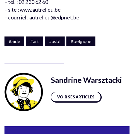
– tél. : 02 230 62 60
– site :
www.autrelieu.be
– courriel :
autrelieu@edpnet.be
#aide
#art
#asbl
#belgique
Sandrine Warsztacki
VOIR SES ARTICLES