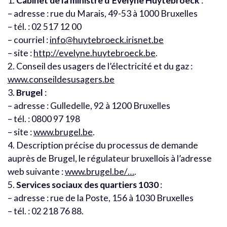
1.
Cabinet de la ministre d’Évelyne Huytebroeck
:
– adresse : rue du Marais, 49-53 à 1000 Bruxelles
– tél. : 02 517 12 00
– courriel :
info@huytebroeck.irisnet.be
– site :
http://evelyne.huytebroeck.be
.
2. Conseil des usagers de l’électricité et du gaz :
www.conseildesusagers.be
3.
Brugel
:
– adresse : Gulledelle, 92 à 1200 Bruxelles
– tél. : 0800 97 198
– site :
www.brugel.be
.
4. Description précise du processus de demande
auprès de Brugel, le régulateur bruxellois à l’adresse
web suivante :
www.brugel.be/…
.
5.
Services sociaux des quartiers 1030
:
– adresse : rue de la Poste, 156 à 1030 Bruxelles
– tél. : 02 218 76 88.