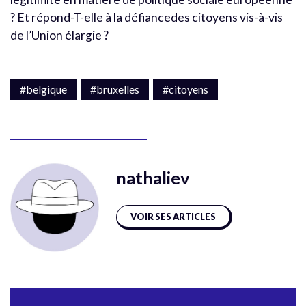
? Et répond-T-elle à la défiancedes citoyens vis-à-vis
de l’Union élargie ?
#belgique
#bruxelles
#citoyens
nathaliev
VOIR SES ARTICLES