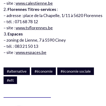
– site :
www.calestienne.be
2.
Florennes Titres-services
:
– adresse : place de la Chapelle, 1/11 à 5620 Florennes
– tél. : 071 68 78 12
– site :
www.tsflorennes.be
3.
Espaces
– zoning de Lienne, 7 à 5590 Ciney
– tél. : 083 21 50 13
– site :
www.espaces.be
#alternative
#économie
#économie sociale
#eft