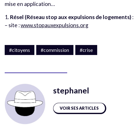
mise en application…
1.
Résel (Réseau stop aux expulsions de logements)
:
– site :
www.stopauxexpulsions.org
#citoyens
#commission
#crise
stephanel
VOIR SES ARTICLES