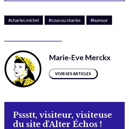
#charles michel
#coucou charles
#humour
Marie-Eve Merckx
VOIR SES ARTICLES
Pssstt, visiteur, visiteuse
du site d'Alter Échos !