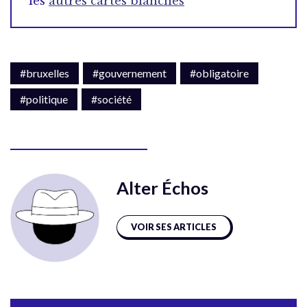
les
autres cartes blanches
#bruxelles
#gouvernement
#obligatoire
#politique
#société
Alter Échos
VOIR SES ARTICLES