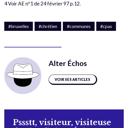
4 Voir AE n°1 de 24 février 97 p.12.
#bruxelles
#chrétien
#communes
#cpas
Alter Échos
VOIR SES ARTICLES
Pssstt, visiteur, visiteuse