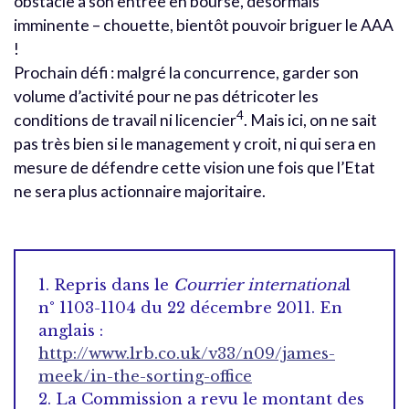
obstacle à son entrée en bourse, désormais
imminente – chouette, bientôt pouvoir briguer le AAA
!
Prochain défi : malgré la concurrence, garder son
volume d’activité pour ne pas détricoter les
4
conditions de travail ni licencier
. Mais ici, on ne sait
pas très bien si le management y croit, ni qui sera en
mesure de défendre cette vision une fois que l’Etat
ne sera plus actionnaire majoritaire.
1. Repris dans le
Courrier internationa
l
n° 1103-1104 du 22 décembre 2011. En
anglais :
http://www.lrb.co.uk/v33/n09/james-
meek/in-the-sorting-office
2. La Commission a revu le montant des