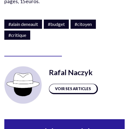
pages, 15euros.
#alain deneault
#budget
#citoyen
#critique
Rafal Naczyk
VOIR SES ARTICLES