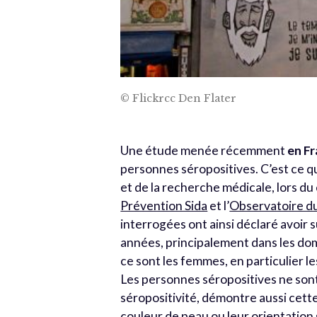
© Flickrcc Den Flater
Une étude menée récemment
en F
personnes séropositives. C’est ce qu’
et de la recherche médicale, lors du
Prévention Sida
et l’
Observatoire du
interrogées ont ainsi déclaré avoir 
années, principalement dans les doma
ce sont les femmes, en particulier 
Les personnes séropositives ne son
séropositivité, démontre aussi cett
couleur de peau ou leur orientation se