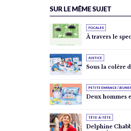
SUR LE MÊME SUJET
FOCALES
À travers le spe
JUSTICE
Sous la colère 
PETITE ENFANCE / JEUNE
Deux hommes e
TÊTE-À-TÊTE
Delphine Chabbe