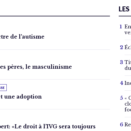
LES
En
ve
ctre de l’autisme
Éc
Ti
des pères, le masculinisme
du
In
SSE
t une adoption
« 
cl
fo
Re
rt: «Le droit à l’IVG sera toujours