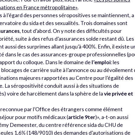
inations en France métropolitaine»
.
ons à l’égard des personnes séropositives se maintiennent, a
ervatoire du sida et des sexualités. Trois domaines sont
surances
, tout d’abord. On y note des difficultés pour
priété, suite à des refus d’assurances solde restant dû. Les
ussi des surprimes allant jusqu’à 400%. Enfin, il existe u
lité dans le cas des assurances-groupe professionnelles (po
 rapport du colloque. Dans le domaine de
l’emploi
: les
blocages de carrière suite à l’annonce ou au dévoilement
minations majeures rapportées au Centre pour l’égalité des
. La séropositivité conduit aussi à des situations de
ès) voire de harcèlement dans la sphère de la
vie privée et
rs reconnue par l’Office des étrangers comme élément
 séjour pour motifs médicaux (
article 9ter
)», a-t-on aussi
Rémy Demeester, du centre référence sida du CHU de
 seules 1,6% (148/9010) des demandes d’autorisations de