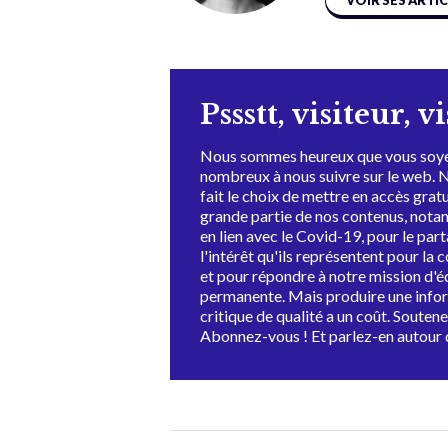
VOIR SES ARTI
Pssstt, visiteur, v
Nous sommes heureux que vous soye
nombreux à nous suivre sur le web. 
fait le choix de mettre en accès grat
grande partie de nos contenus, not
en lien avec le Covid-19, pour le par
l'intérêt qu'ils représentent pour la c
et pour répondre à notre mission d'
permanente. Mais produire une info
critique de qualité a un coût. Souten
Abonnez-vous ! Et parlez-en autour 