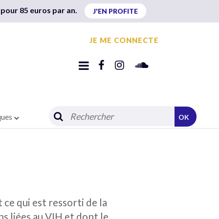
 pour 85 euros par an.
J'EN PROFITE
JE ME CONNECTE
ques
OK
ce qui est ressorti de la
s liées au VIH et dont le