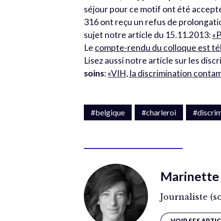
séjour pour ce motif ont été accept
316 ont reçu un refus de prolongat
sujet notre article du 15.11.2013:
«P
Le
compte-rendu du colloque est té
Lisez aussi notre article sur les di
soins
:
«VIH, la discrimination conta
#belgique
#charleroi
#discri
Marinett
Journaliste (s