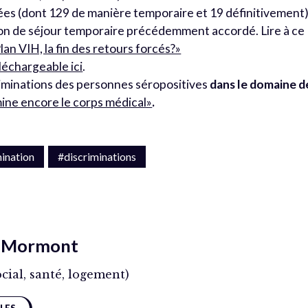
ées (dont 129 de manière temporaire et 19 définitivement)
ion de séjour temporaire précédemment accordé. Lire à ce
lan VIH, la fin des retours forcés?»
léchargeable ici
.
scriminations des personnes séropositives
dans le domaine d
mine encore le corps médical»
.
mination
#discriminations
e Mormont
ocial, santé, logement)