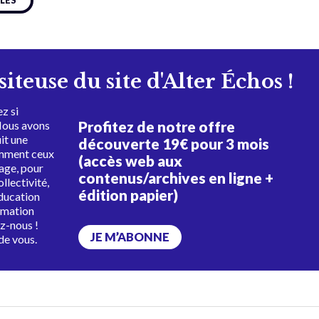
CLES
isiteuse du site d'Alter Échos !
z si
Profitez de notre offre
Nous avons
uit une
découverte 19€ pour 3 mois
amment ceux
(accès web aux
tage, pour
contenus/archives en ligne +
ollectivité,
édition papier)
éducation
rmation
ez-nous !
JE M’ABONNE
de vous.