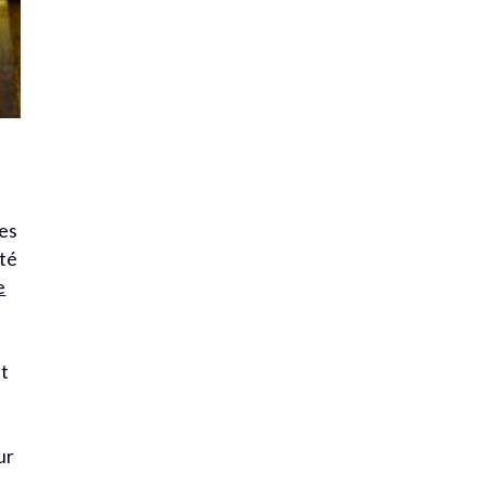
les
nté
e
Et
ur