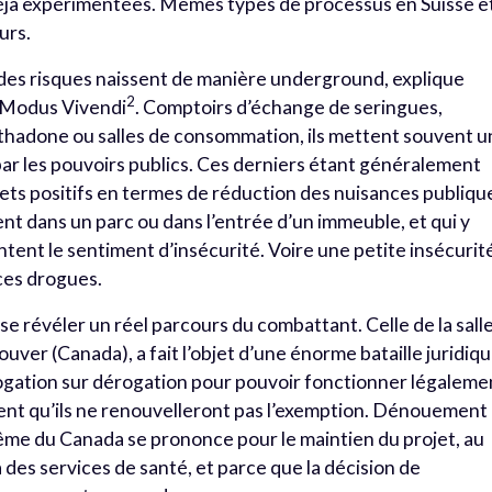
éjà expérimentées. Mêmes types de processus en Suisse e
urs.
 des risques naissent de manière underground, explique
2
e Modus Vivendi
. Comptoirs d’échange de seringues,
thadone ou salles de consommation, ils mettent souvent 
par les pouvoirs publics. Ces derniers étant généralement
ets positifs en termes de réduction des nuisances publiqu
ent dans un parc ou dans l’entrée d’un immeuble, et qui y
tent le sentiment d’insécurité. Voire une petite insécurit
e ces drogues.
e révéler un réel parcours du combattant. Celle de la sall
ouver (Canada), a fait l’objet d’une énorme bataille juridiqu
ogation sur dérogation pour pouvoir fonctionner légaleme
nt qu’ils ne renouvelleront pas l’exemption. Dénouement
rême du Canada se prononce pour le maintien du projet, au
 des services de santé, et parce que la décision de