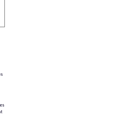
,
es
f
les
nt