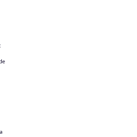
é
t
 de
la