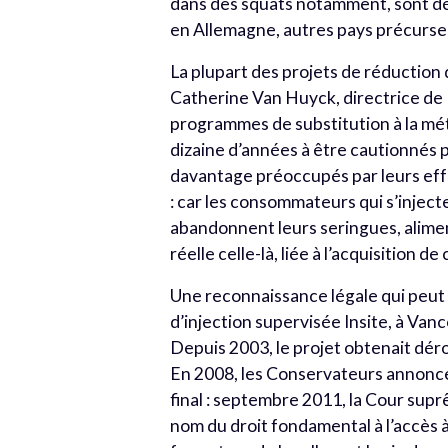
dans des squats notamment, sont d
en Allemagne, autres pays précurse
La plupart des projets de réduction
Catherine Van Huyck, directrice d
programmes de substitution à la mé
dizaine d’années à être cautionnés 
davantage préoccupés par leurs eff
: car les consommateurs qui s’inject
abandonnent leurs seringues, alimen
réelle celle-là, liée à l’acquisition d
Une reconnaissance légale qui peut s
d’injection supervisée Insite, à Vanc
Depuis 2003, le projet obtenait dér
En 2008, les Conservateurs annonce
final : septembre 2011, la Cour sup
nom du droit fondamental à l’accès à