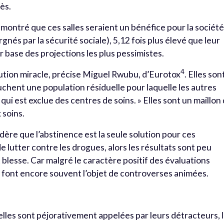
cès.
ntré que ces salles seraient un bénéfice pour la sociét
és par la sécurité sociale), 5,12 fois plus élevé que leur
r base des projections les plus pessimistes.
4
lution miracle, précise Miguel Rwubu, d’Eurotox
. Elles son
ouchent une population résiduelle pour laquelle les autres
 qui est exclue des centres de soins. » Elles sont un maillon
 soins.
sidère que l’abstinence est la seule solution pour ces
e lutter contre les drogues, alors les résultats sont peu
ât blesse. Car malgré le caractère positif des évaluations
 font encore souvent l’objet de controverses animées.
elles sont péjorativement appelées par leurs détracteurs, 