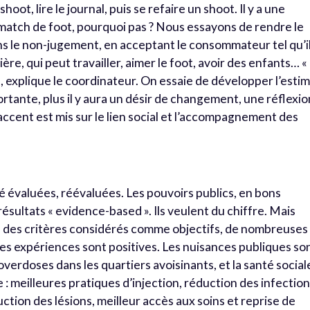
shoot, lire le journal, puis se refaire un shoot. Il y a une
n match de foot, pourquoi pas ? Nous essayons de rendre le
dans le non-jugement, en acceptant le consommateur tel qu’i
re, qui peut travailler, aimer le foot, avoir des enfants… «
e, explique le coordinateur. On essaie de développer l’esti
ortante, plus il y aura un désir de changement, une réflexio
 L’accent est mis sur le lien social et l’accompagnement des
 évaluées, réévaluées. Les pouvoirs publics, en bons
sultats « evidence-based ». Ils veulent du chiffre. Mais
des critères considérés comme objectifs, de nombreuses
s expériences sont positives. Les nuisances publiques so
erdoses dans les quartiers avoisinants, et la santé social
re : meilleures pratiques d’injection, réduction des infectio
uction des lésions, meilleur accès aux soins et reprise de