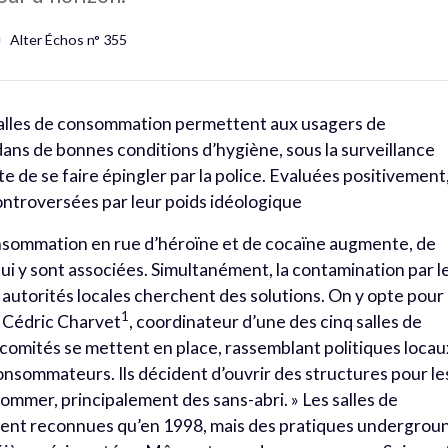
Alter Échos n° 355
salles de consommation permettent aux usagers de
ns de bonnes conditions d’hygiène, sous la surveillance
te de se faire épingler par la police. Evaluées positivement
ntroversées par leur poids idéologique
onsommation en rue d’héroïne et de cocaïne augmente, de
i y sont associées. Simultanément, la contamination par l
 autorités locales cherchent des solutions. On y opte pour
1
 Cédric Charvet
, coordinateur d’une des cinq salles de
omités se mettent en place, rassemblant politiques locau
 consommateurs. Ils décident d’ouvrir des structures pour le
sommer, principalement des sans-abri. » Les salles de
ent reconnues qu’en 1998, mais des pratiques undergrou