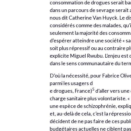
consommation de drogues serait ba
dans un parcours de sevrage serait au
nous dit Catherine Van Huyck. Le d
considérés comme des malades, qu’il 
seulement la majorité des consommat
d’espérer atteindre une société « san
soit plus répressif ou au contraire 
explicite Miguel Rwubu. L’enjeu est 
dans le sens communautaire du terme,
D’où la nécessité, pour Fabrice Oli
parmi les usagers d
5
e drogues, France)
d’aller vers une
charge sanitaire plus volontariste.
une espèce de schizophrénie, expliq
et, au-delà de cela, c’est la répressi
décident de ne pas faire de ces publ
budgétaires actuelles ne ciblent pa