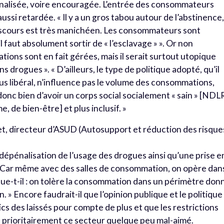
nalisée, voire encouragée. L’entrée des consommateurs
ssi retardée. « Il y a un gros tabou autour de l’abstinence
iscours est très manichéen. Les consommateurs sont
faut absolument sortir de « l’esclavage » ». Or non
ions sont en fait gérées, mais il serait surtout utopique
s drogues ». « D’ailleurs, le type de politique adopté, qu’il
plus libéral, n’influence pas le volume des consommations,
donc bien d’avoir un corps social socialement « sain » [NDL
 de bien-être] et plus inclusif. »
vet, directeur d’ASUD (Autosupport et réduction des risque
 dépénalisation de l’usage des drogues ainsi qu’une prise e
 « Car même avec des salles de consommation, on opère dan
ue-t-il : on tolère la consommation dans un périmètre don
on. » Encore faudrait-il que l’opinion publique et le politique
ics des laissés pour compte de plus et que les restrictions
s prioritairement ce secteur quelque peu mal-aimé.