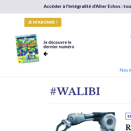
Accéder à l'intégralité d'Alter Echos : t
JE M'ABONNE !
Je découvre le
dernier numéro
Nos 
#WALIBI
E
R