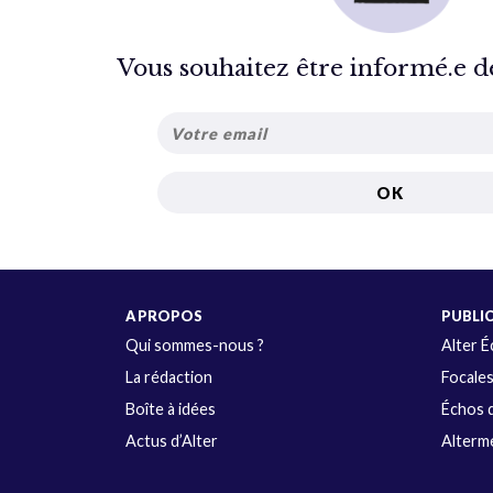
Vous souhaitez être informé.e de 
A PROPOS
PUBLI
Qui sommes-nous ?
Alter 
La rédaction
Focale
Boîte à idées
Échos d
Actus d’Alter
Alterme