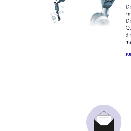
De
«m
De
Qu
di
ma
JU