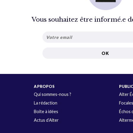
Vous souhaitez être informé.e de 
A PROPOS
PUBLI
Qui sommes-nous ?
Alter 
La rédaction
Focale
Boîte à idées
Échos d
Actus d’Alter
Alterme