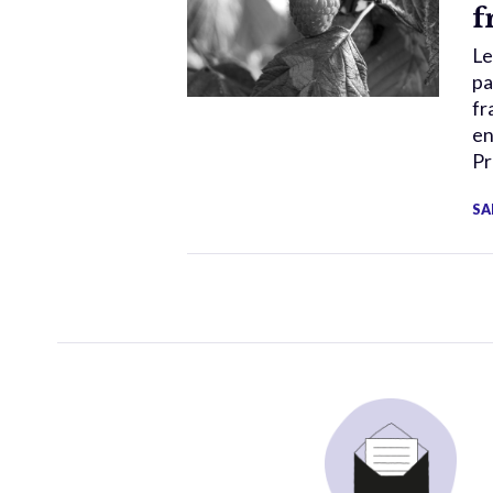
f
Le
pa
fr
en
Pr
SA