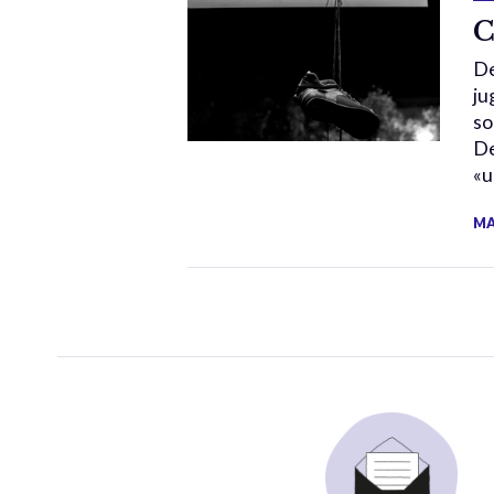
C
De
ju
so
De
«u
MA