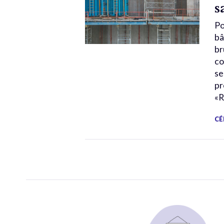
s
Po
bâ
br
co
se
pr
«R
CÉ