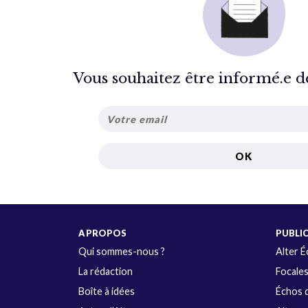
Vous souhaitez être informé.e de 
A PROPOS
PUBLI
Qui sommes-nous ?
Alter 
La rédaction
Focale
Boîte à idées
Échos d