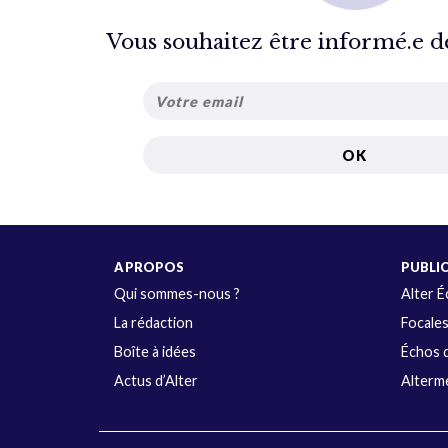
Vous souhaitez être informé.e de 
A PROPOS
PUBLI
Qui sommes-nous ?
Alter 
La rédaction
Focale
Boîte à idées
Échos d
Actus d’Alter
Alterme