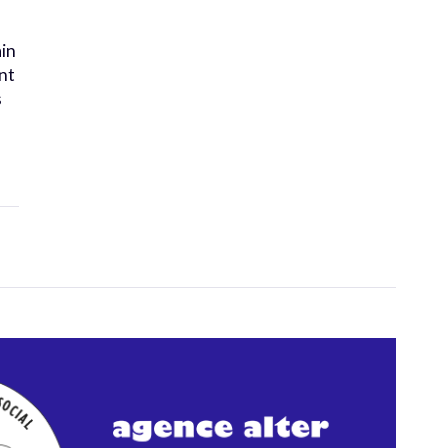
ain
nt
s