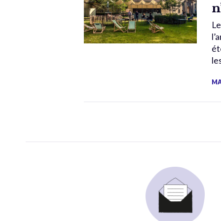
n
Le
l’
ét
le
MA