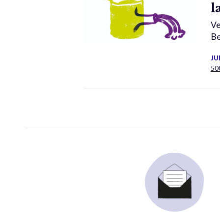
l
Ve
Be
JU
50