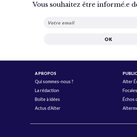
Vous souhaitez être informé.e de 
A PROPOS
PUBLI
Qui sommes-nous ?
Alter 
La rédaction
Focale
Boîte à idées
Échos d
Actus d’Alter
Alterme