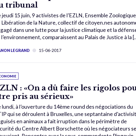
u tribunal
 jeudi 15 juin, 9 activistes de l’EZLN, Ensemble Zoologique
 Libération de la Nature, collectif de citoyen.nes autonom
gagé dans une lutte pour la justice climatique et la défens
 l’environnement, comparaissent au Palais de Justice à la [..
15-06-2017
NON LEGRAND
CONOMIE
ZLN : «On a dû faire les rigolos po
tre pris au sérieux»
 lundi, à l’ouverture du 14ème round des négociations du
IP qui se déroulent à Bruxelles, une septantaine d’activisi
guisés en animaux a fait irruption dans le périmètre de
curité du Centre Albert Borschette où les négociateurs s
ouvaient. Rencontre avec la sous-commandante Pingouin,