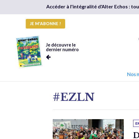
Accéder à l'intégralité d'Alter Echos : t
JE M'ABONNE !
Je découvre le
dernier numéro
Nos 
#EZLN
E
D