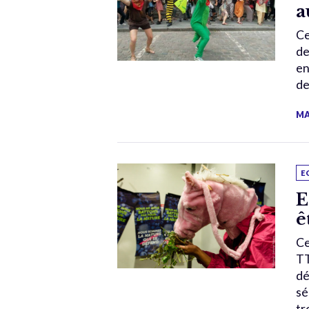
a
Ce
de
en
de
MA
E
E
ê
Ce
TT
dé
sé
tr