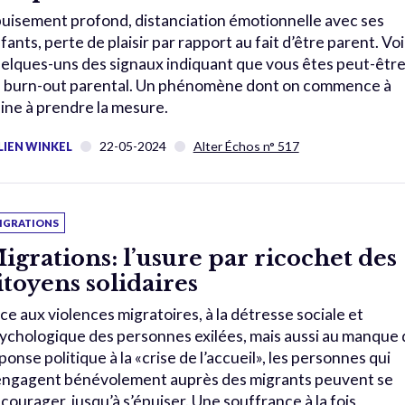
uisement profond, distanciation émotionnelle avec ses
fants, perte de plaisir par rapport au fait d’être parent. Voi
elques-uns des signaux indiquant que vous êtes peut-êtr
 burn-out parental. Un phénomène dont on commence à
ine à prendre la mesure.
22-05-2024
Alter Échos n° 517
LIEN WINKEL
IGRATIONS
igrations: l’usure par ricochet des
itoyens solidaires
ce aux violences migratoires, à la détresse sociale et
ychologique des personnes exilées, mais aussi au manque 
ponse politique à la «crise de l’accueil», les personnes qui
engagent bénévolement auprès des migrants peuvent se
courager, jusqu’à s’épuiser. Une souffrance à la fois