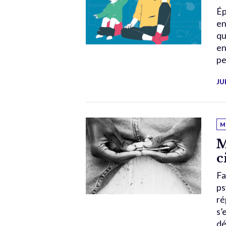
Ép
en
qu
en
pe
JU
M
M
c
Fa
ps
ré
s’
dé