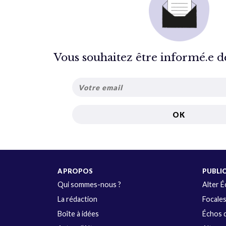
Vous souhaitez être informé.e de 
A PROPOS
PUBLI
Qui sommes-nous ?
Alter 
La rédaction
Focale
Boîte à idées
Échos d