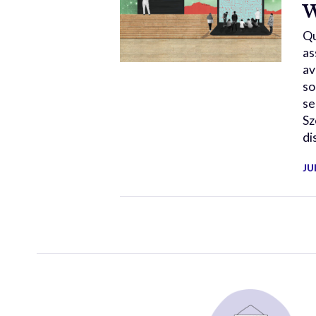
W
Qu
as
av
so
se
Sz
di
JU