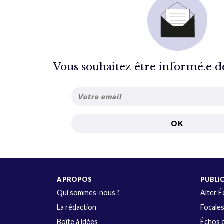
Vous souhaitez être informé.e de 
A PROPOS
PUBLI
Qui sommes-nous ?
Alter 
La rédaction
Focale
Boîte à idées
Échos d