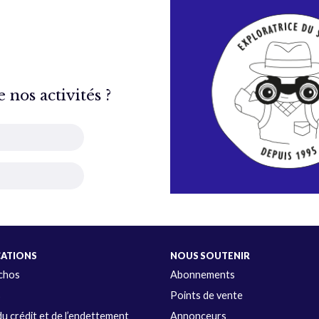
nos activités ?
CATIONS
NOUS SOUTENIR
Échos
Abonnements
s
Points de vente
u crédit et de l’endettement
Annonceurs