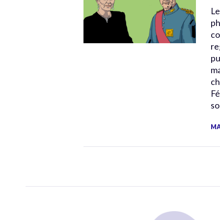
Le
ph
co
re
pu
ma
ch
Fe
so
MA