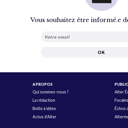
Vous souhaitez être informé.e de 
A PROPOS
PUBLI
Qui sommes-nous ?
Alter 
La rédaction
Focale
Boîte à idées
Échos d
Actus d’Alter
Alterme