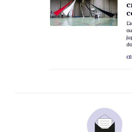
c
c
L’
ou
ju
do
CÉ