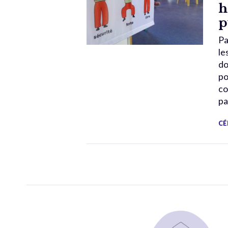
h
p
Pa
le
do
po
co
pa
CÉ