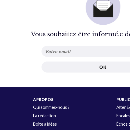
Vous souhaitez être informé.e de 
A PROPOS
PUBLI
Qui sommes-nous ?
Alter 
La rédaction
Focale
Boîte à idées
Échos d