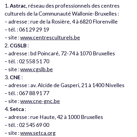
1.
Astrac
, réseau des professionnels des centres
culturels de la Communauté Wallonie-Bruxelles :
– adresse : rue de la Rosière, 4 à 6820 Florenville
– tél. : 061 29 29 19
– site :
www.centresculturels.be
2.
CGSLB
:
– adresse : bd Poincaré, 72-74 à 1070 Bruxelles
– tél. : 02 558 51 70
– site :
www.cgslb.be
3.
CNE
:
– adresse : av. Alcide de Gasperi, 21 à 1400 Nivelles
– tél. : 067 88 91 77
– site :
www.cne-gnc.be
4.
Setca
:
– adresse : rue Haute, 42 à 1000 Bruxelles
– tél. : 02 545 69 00
– site :
www.setca.org