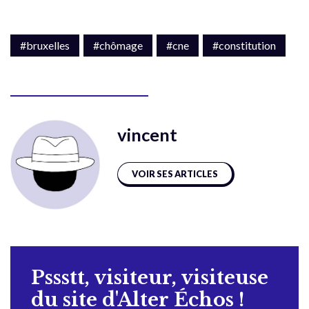
#bruxelles
#chômage
#cne
#constitution
vincent
VOIR SES ARTICLES
Pssstt, visiteur, visiteuse
du site d'Alter Échos !