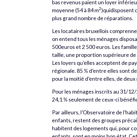
bas revenus paient un loyer inférie
2
moyenne (54 à 84 m
)quidisposent d
plus grand nombre de réparations.
Les locataires bruxellois comprenn
on entend tous les ménages disposa
500euros et 2 500 euros. Les famil
taille, une proportion supérieure de
Les loyers qu’elles acceptent de pa
régionale. 85 % d’entre elles sont d
pour la moitié d’entre elles, de deux
Pour les ménages inscrits au 31/12/
24,1 % seulement de ceux-ci bénéfic
Par ailleurs, l’Observatoire de l’hab
enfants, restent des groupes précai
habitent des logements qui, pour co
enfants, sont en moins bon état. Cet