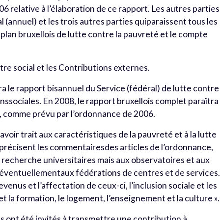
6 relative à l’élaboration de ce rapport. Les autres parties
 (annuel) et les trois autres parties quiparaissent tous les
 plan bruxellois de lutte contre la pauvreté et le compte
re social et les Contributions externes.
 le rapport bisannuel du Service (fédéral) de lutte contre 
onssociales. En 2008, le rapport bruxellois complet paraîtra
es, comme prévu par l’ordonnance de 2006.
oir trait aux caractéristiques de la pauvreté et à la lutte
, précisent les commentairesdes articles de l’ordonnance,
e recherche universitaires mais aux observatoires et aux
 éventuellementaux fédérations de centres et de services
enus et l’affectation de ceux-ci, l’inclusion sociale et les
 et la formation, le logement, l’enseignement et la culture ».
s ont été invités à transmettre une contribution à