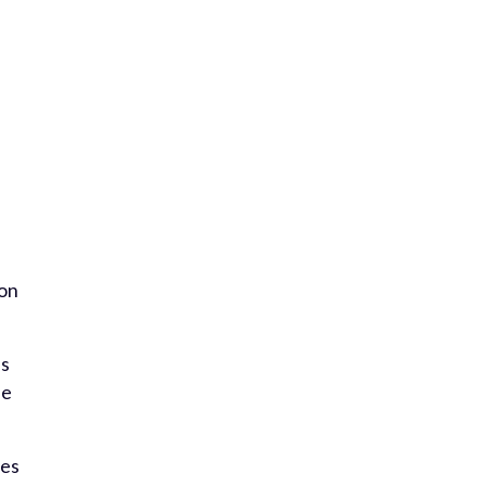
ion
es
le
nes