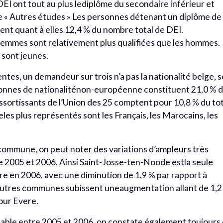
DEI ont tout au plus lediplôme du secondaire inférieur et
rie « Autres études » Les personnes détenant un diplôme de
nt quant à elles 12,4 % du nombre total de DEI.
femmes sont relativement plus qualifiées que les hommes.
 sont jeunes.
es, un demandeur sur trois n’a pas la nationalité belge, s
sonnes de nationaliténon-européenne constituent 21,0 % 
ssortissants de l’Union des 25 comptent pour 10,8 % du tot
les plus représentés sont les Français, les Marocains, les
commune, on peut noter des variations d’ampleurs très
 2005 et 2006. Ainsi Saint-Josse-ten-Noode estla seule
e en 2006, avec une diminution de 1,9 % par rapport à
 autres communes subissent uneaugmentation allant de 1,2
our Evere.
stable entre 2005 et 2006, on constate également toujours