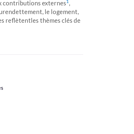
1
x contributions externes
,
 surendettement, le logement,
lles reflètentles thèmes clés de
es