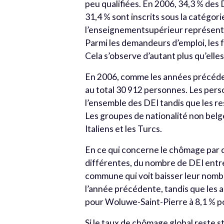
peu qualifiées. En 2006, 34,3 % des 
31,4 % sont inscrits sous la catégo
l’enseignementsupérieur représente
Parmi les demandeurs d’emploi, les 
Cela s’observe d’autant plus qu’elles
En 2006, comme les années précédent
au total 30 912 personnes. Les per
l’ensemble des DEI tandis que les re
Les groupes de nationalité non belge
Italiens et les Turcs.
En ce qui concerne le chômage par 
différentes, du nombre de DEI entre
commune qui voit baisser leur nombr
l’année précédente, tandis que les
pour Woluwe-Saint-Pierre à 8,1 % p
Si le taux de chômage global reste 