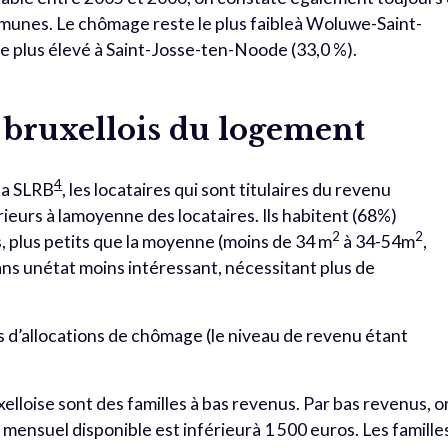
mmunes. Le chômage reste le plus faibleà Woluwe-Saint-
e le plus élevé à Saint-Josse-ten-Noode (33,0 %).
 bruxellois du logement
4
 la SLRB
, les locataires qui sont titulaires du revenu
rieurs à lamoyenne des locataires. Ils habitent (68%)
2
2
plus petits que la moyenne (moins de 34 m
à 34-54m
,
ns unétat moins intéressant, nécessitant plus de
 d’allocations de chômage (le niveau de revenu étant
xelloise sont des familles à bas revenus. Par bas revenus, o
ensuel disponible est inférieurà 1 500 euros. Les famille