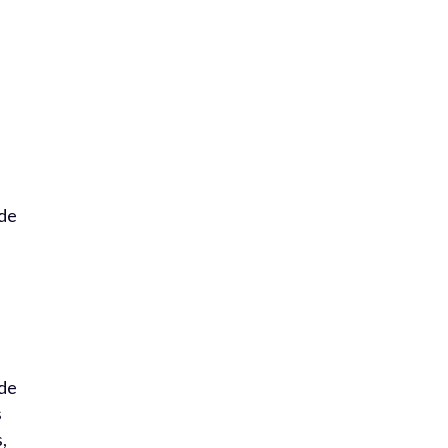
 de
 de
s
,