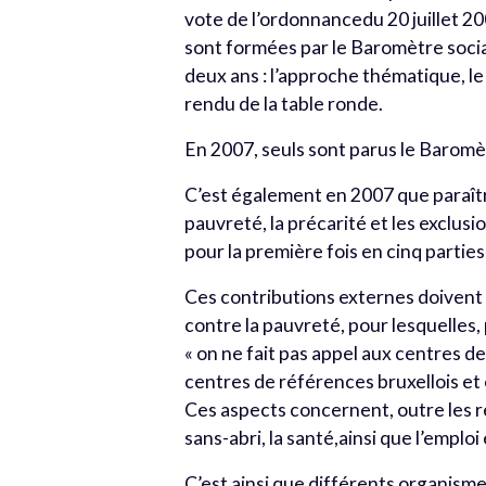
vote de l’ordonnancedu 20 juillet 200
sont formées par le Baromètre social
deux ans : l’approche thématique, le
rendu de la table ronde.
En 2007, seuls sont parus le Baromèt
C’est également en 2007 que paraîtra
pauvreté, la précarité et les exclusi
pour la première fois en cinq parti
Ces contributions externes doivent av
contre la pauvreté, pour lesquelles
« on ne fait pas appel aux centres d
centres de références bruxellois et
Ces aspects concernent, outre les rev
sans-abri, la santé,ainsi que l’emploi
C’est ainsi que différents organisme