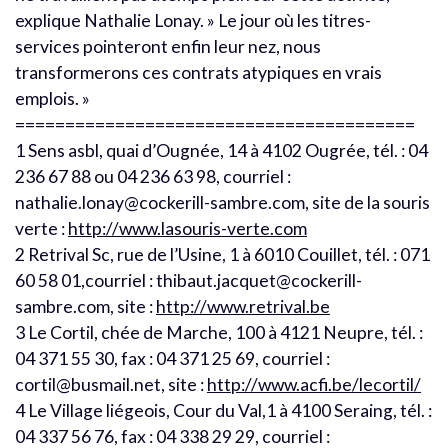
explique Nathalie Lonay. » Le jour où les titres-
services pointeront enfin leur nez, nous
transformerons ces contrats atypiques en vrais
emplois. »
========================================
1 Sens asbl, quai d’Ougnée, 14 à 4102 Ougrée, tél. : 04
236 67 88 ou 04 236 63 98, courriel :
nathalie.lonay@cockerill-sambre.com, site de la souris
verte :
http://www.lasouris-verte.com
2 Retrival Sc, rue de l’Usine, 1 à 6010 Couillet, tél. : 071
60 58 01,courriel : thibaut.jacquet@cockerill-
sambre.com, site :
http://www.retrival.be
3 Le Cortil, chée de Marche, 100 à 4121 Neupre, tél. :
04 371 55 30, fax : 04 371 25 69, courriel :
cortil@busmail.net, site :
http://www.acfi.be/lecortil/
4 Le Village liégeois, Cour du Val,1 à 4100 Seraing, tél. :
04 337 56 76, fax : 04 338 29 29, courriel :