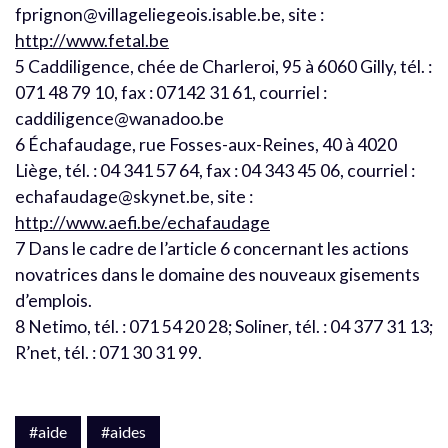
fprignon@villageliegeois.isable.be, site :
http://www.fetal.be
5 Caddiligence, chée de Charleroi, 95 à 6060 Gilly, tél. :
071 48 79 10, fax : 07142 31 61, courriel :
caddiligence@wanadoo.be
6 Échafaudage, rue Fosses-aux-Reines, 40 à 4020
Liège, tél. : 04 341 57 64, fax : 04 343 45 06, courriel :
echafaudage@skynet.be, site :
http://www.aefi.be/echafaudage
7 Dans le cadre de l’article 6 concernant les actions
novatrices dans le domaine des nouveaux gisements
d’emplois.
8 Netimo, tél. : 071 54 20 28; Soliner, tél. : 04 377 31 13;
R’net, tél. : 071 30 31 99.
#aide
#aides