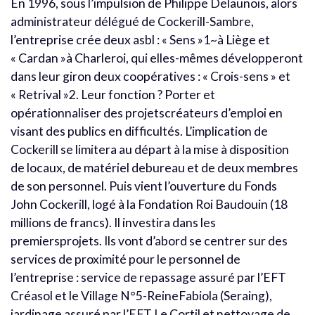
En 1996, sous l’impulsion de Philippe Delaunois, alors
administrateur délégué de Cockerill-Sambre,
l’entreprise crée deux asbl : « Sens »1~à Liège et
« Cardan »à Charleroi, qui elles-mêmes développeront
dans leur giron deux coopératives : « Crois-sens » et
« Retrival »2. Leur fonction ? Porter et
opérationnaliser des projetscréateurs d’emploi en
visant des publics en difficultés. L’implication de
Cockerill se limitera au départ à la mise à disposition
de locaux, de matériel debureau et de deux membres
de son personnel. Puis vient l’ouverture du Fonds
John Cockerill, logé à la Fondation Roi Baudouin (18
millions de francs). Il investira dans les
premiersprojets. Ils vont d’abord se centrer sur des
services de proximité pour le personnel de
l’entreprise : service de repassage assuré par l’EFT
Créasol et le Village N°5-ReineFabiola (Seraing),
jardinage assuré par l’EFT Le Cortil et nettoyage de