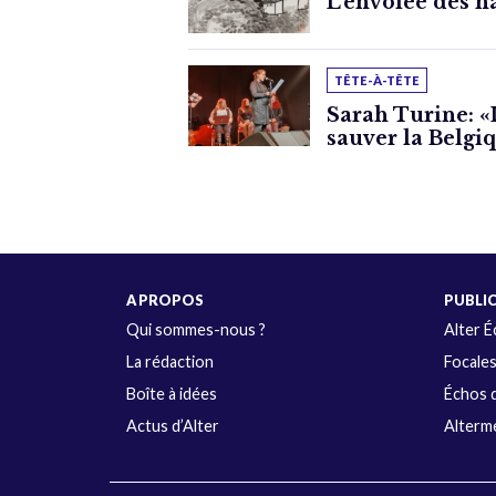
L’envolée des ha
TÊTE-À-TÊTE
Sarah Turine: «
sauver la Belgi
A PROPOS
PUBLI
Qui sommes-nous ?
Alter 
La rédaction
Focale
Boîte à idées
Échos d
Actus d’Alter
Alterme