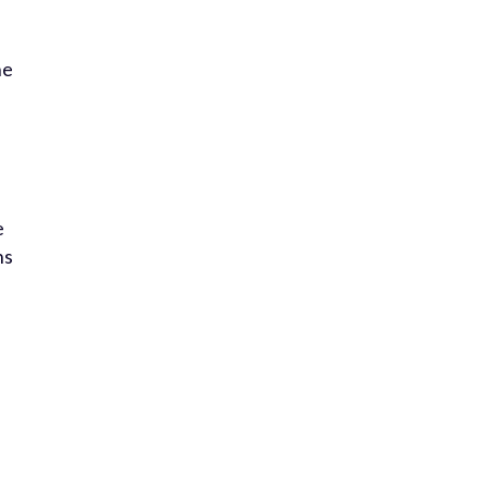
ne
e
ns