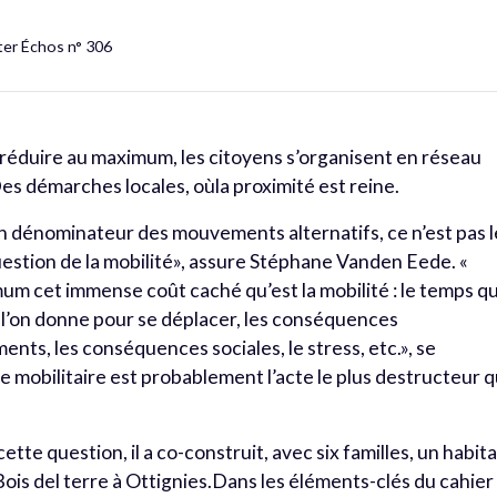
ter Échos n° 306
a réduire au maximum, les citoyens s’organisent en réseau
es démarches locales, oùla proximité est reine.
un dénominateur des mouvements alternatifs, ce n’est pas l
a question de la mobilité», assure Stéphane Vanden Eede. «
um cet immense coût caché qu’est la mobilité : le temps q
e l’on donne pour se déplacer, les conséquences
ts, les conséquences sociales, le stress, etc.», se
te mobilitaire est probablement l’acte le plus destructeur q
tte question, il a co-construit, avec six familles, un habita
ois del terre à Ottignies.Dans les éléments-clés du cahier