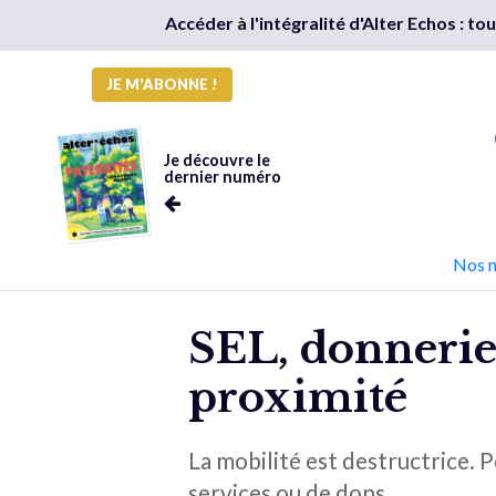
Accéder à l'intégralité d'Alter Echos : t
JE M'ABONNE !
Je découvre le
dernier numéro
Nos 
SEL, donneries
proximité
La mobilité est destructrice. 
services ou de dons.