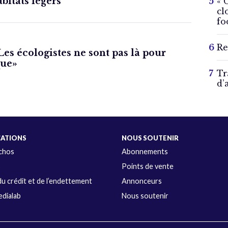
bitats légers
« 
cl
fo
Re
Les écologistes ne sont pas là pour
que»
Tr
d’
CATIONS
NOUS SOUTENIR
Échos
Abonnements
s
Points de vente
u crédit et de l’endettement
Annonceurs
dialab
Nous soutenir