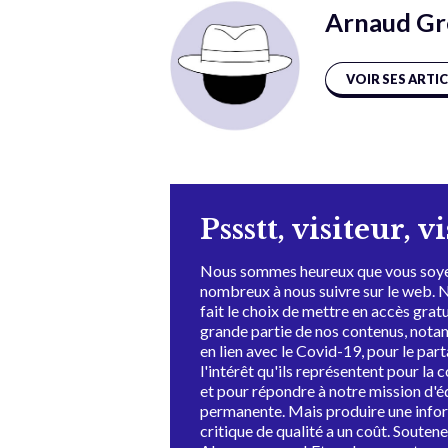
Arnaud Gr
VOIR SES ARTI
Pssstt, visiteur, v
Nous sommes heureux que vous soye
nombreux à nous suivre sur le web. 
fait le choix de mettre en accès grat
grande partie de nos contenus, not
en lien avec le Covid-19, pour le par
l'intérêt qu'ils représentent pour la c
et pour répondre à notre mission d'
permanente. Mais produire une info
critique de qualité a un coût. Souten