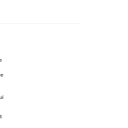
e
ue
ui
t