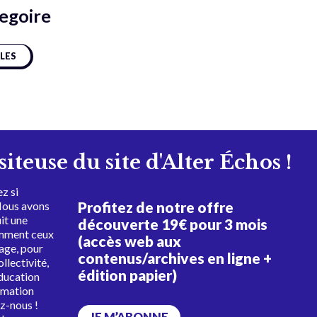
egoire
CLES
isiteuse du site d'Alter Échos !
z si
Profitez de notre offre
Nous avons
uit une
découverte 19€ pour 3 mois
amment ceux
(accès web aux
tage, pour
contenus/archives en ligne +
ollectivité,
édition papier)
éducation
rmation
ez-nous !