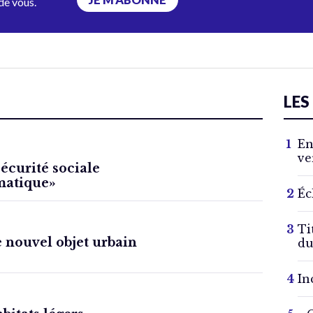
JE M’ABONNE
de vous.
LES
En
ve
sécurité sociale
imatique»
Éc
Ti
e nouvel objet urbain
du
In