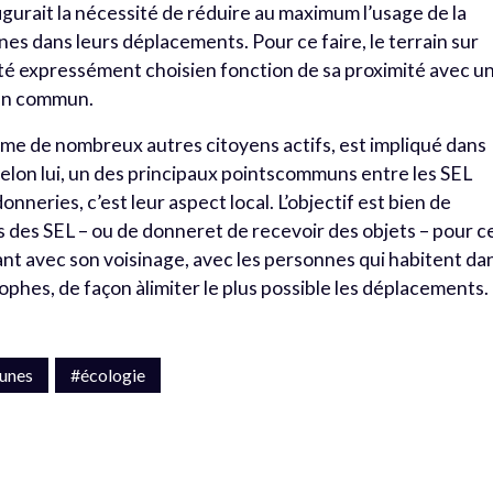
igurait la nécessité de réduire au maximum l’usage de la
nes dans leurs déplacements. Pour ce faire, le terrain sur
 été expressément choisien fonction de sa proximité avec u
 en commun.
e de nombreux autres citoyens actifs, est impliqué dans
elon lui, un des principaux pointscommuns entre les SEL
nneries, c’est leur aspect local. L’objectif est bien de
s des SEL – ou de donneret de recevoir des objets – pour c
ant avec son voisinage, avec les personnes qui habitent da
hes, de façon àlimiter le plus possible les déplacements.
unes
#écologie